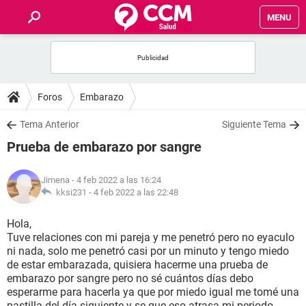
MENU
INICIO
FOROS
Foros
Embarazo
SALUD
Tema Anterior
Siguiente Tema
Prueba de embarazo por sangre
FAMILIA
Jimena
- 4 feb 2022 a las 16:24
NUTRICIÓN
kksi231 -
4 feb 2022 a las 22:48
Hola,
BIENESTAR
Tuve relaciones con mi pareja y me penetró pero no eyaculo
ni nada, solo me penetró casi por un minuto y tengo miedo
SEXUALIDAD
de estar embarazada, quisiera hacerme una prueba de
embarazo por sangre pero no sé cuántos días debo
esperarme para hacerla ya que por miedo igual me tomé una
GLOSARIO
pastilla del día siguiente y se que eso atrasa mi periodo