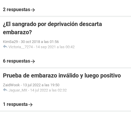
2 respuestas
¿El sangrado por deprivación descarta
embarazo?
KimSa29
-
30 oct 2018 a las 01:56
Victoria__7274
-
14 sep 2021 a las 00:42
6 respuestas
Prueba de embarazo inválido y luego positivo
ZaidWook
-
13 jul 2022 a las 19:50
Jaguar_MX
-
14 jul 2022 a las 02:32
1 respuesta