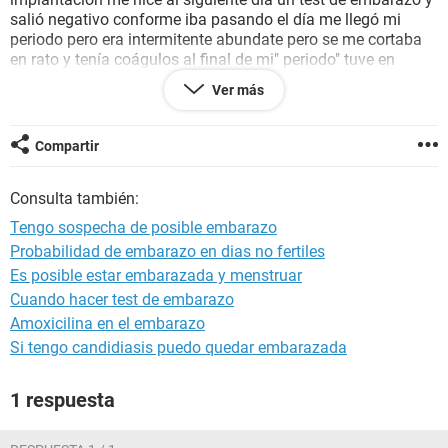
salió negativo conforme iba pasando el día me llegó mi
periodo pero era intermitente abundate pero se me cortaba
en rato y tenía coágulos al final de mi" periodo" tuve en
sangrado café como siempre lo había tenido antes, el día
Ver más
31/01 me realice la prueba de embarazo de sangre y salió
negativa mi periodo es de 31 días y quería saber si me la
realice en el día correcto y si pudo haber Sido solo un
Compartir
descontrol hormonal por que nunca me había pasado tener
flujo rosa, actualmente tengo un dolor estomacal como
Consulta también:
gastritis siento q es por los nervios y estrés de pensar que no
es verídica la prueba de sangre por habermela hecho en un
Tengo sospecha de posible embarazo
día incorrecto. Espero me puedan ayudar
Probabilidad de embarazo en dias no fertiles
Es posible estar embarazada y menstruar
Cuando hacer test de embarazo
Amoxicilina en el embarazo
Si tengo candidiasis puedo quedar embarazada
1 respuesta