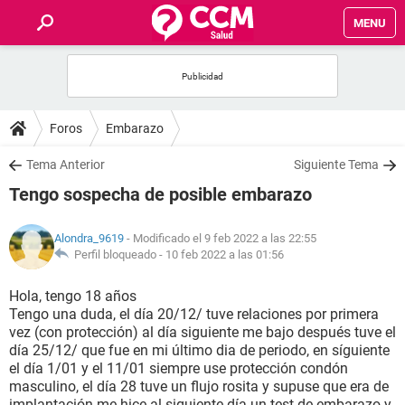
MENU
INICIO
FOROS
Foros
Embarazo
SALUD
Tema Anterior
Siguiente Tema
Tengo sospecha de posible embarazo
FAMILIA
Alondra_9619
- Modificado el 9 feb 2022 a las 22:55
NUTRICIÓN
Perfil bloqueado -
10 feb 2022 a las 01:56
Hola, tengo 18 años
BIENESTAR
Tengo una duda, el día 20/12/ tuve relaciones por primera
vez (con protección) al día siguiente me bajo después tuve el
SEXUALIDAD
día 25/12/ que fue en mi último dia de periodo, en síguiente
el día 1/01 y el 11/01 siempre use protección condón
masculino, el día 28 tuve un flujo rosita y supuse que era de
GLOSARIO
implantación me hice al siguiente día un test de embarazo y