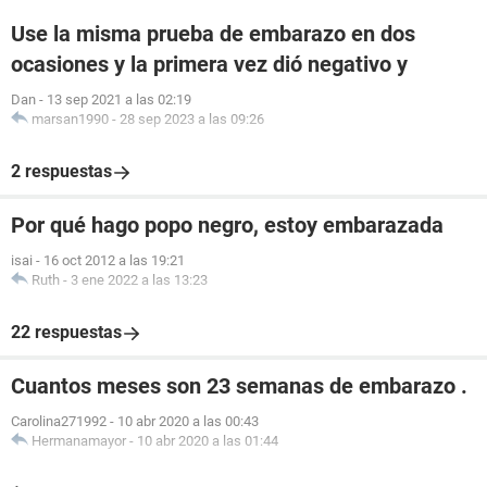
Use la misma prueba de embarazo en dos
ocasiones y la primera vez dió negativo y
Dan
-
13 sep 2021 a las 02:19
marsan1990
-
28 sep 2023 a las 09:26
2 respuestas
Por qué hago popo negro, estoy embarazada
isai
-
16 oct 2012 a las 19:21
Ruth
-
3 ene 2022 a las 13:23
22 respuestas
Cuantos meses son 23 semanas de embarazo .
Carolina271992
-
10 abr 2020 a las 00:43
Hermanamayor
-
10 abr 2020 a las 01:44