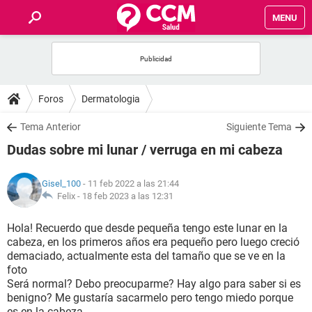
MENU
INICIO
FOROS
Foros
Dermatologia
SALUD
Tema Anterior
Siguiente Tema
Dudas sobre mi lunar / verruga en mi cabeza
FAMILIA
Gisel_100
- 11 feb 2022 a las 21:44
NUTRICIÓN
Felix -
18 feb 2023 a las 12:31
Hola! Recuerdo que desde pequeña tengo este lunar en la
BIENESTAR
cabeza, en los primeros años era pequeño pero luego creció
demaciado, actualmente esta del tamaño que se ve en la
SEXUALIDAD
foto
Será normal? Debo preocuparme? Hay algo para saber si es
benigno? Me gustaría sacarmelo pero tengo miedo porque
GLOSARIO
es en la cabeza.