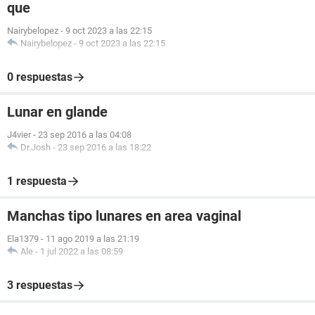
que
Nairybelopez
-
9 oct 2023 a las 22:15
Nairybelopez
-
9 oct 2023 a las 22:15
0 respuestas
Lunar en glande
J4vier
-
23 sep 2016 a las 04:08
Dr.Josh
-
23 sep 2016 a las 18:22
1 respuesta
Manchas tipo lunares en area vaginal
Ela1379
-
11 ago 2019 a las 21:19
Ale
-
1 jul 2022 a las 08:59
3 respuestas