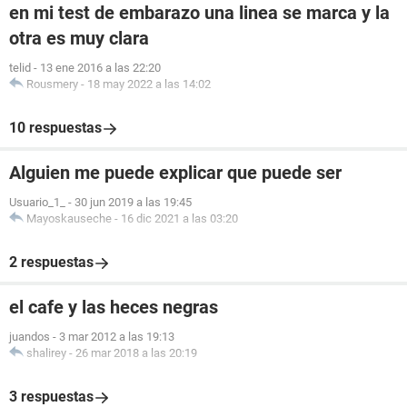
en mi test de embarazo una linea se marca y la
otra es muy clara
telid
-
13 ene 2016 a las 22:20
Rousmery
-
18 may 2022 a las 14:02
10 respuestas
Alguien me puede explicar que puede ser
Usuario_1_
-
30 jun 2019 a las 19:45
Mayoskauseche
-
16 dic 2021 a las 03:20
2 respuestas
el cafe y las heces negras
juandos
-
3 mar 2012 a las 19:13
shalirey
-
26 mar 2018 a las 20:19
3 respuestas