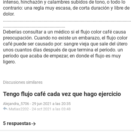
intenso, hinchazón y calambres subidos de tono, o todo lo
contrario: una regla muy escasa, de corta duración y libre de
dolor.
...........................................................................................................
....................................................
Deberías consultar a un médico si el flujo color café causa
preocupación. Cuando no existe un embarazo, el flujo color
café puede ser causado por: sangre vieja que sale del útero
unos cuantos días después de que termina el período. un
período que acaba de empezar, en donde el flujo es muy
ligero.
Discusiones similares
Tengo flujo café cada vez que hago ejercicio
Alejandra_5706
-
29 jun 2021 a las 20:35
Matias2202
-
24 oct 2021 a las 03:48
5 respuestas