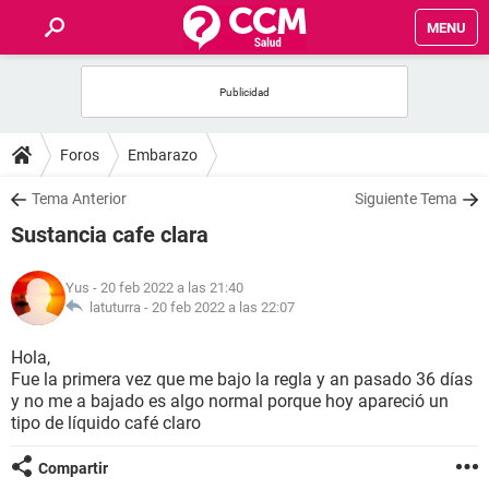
MENU
INICIO
FOROS
Foros
Embarazo
SALUD
Tema Anterior
Siguiente Tema
Sustancia cafe clara
FAMILIA
Yus
- 20 feb 2022 a las 21:40
NUTRICIÓN
latuturra -
20 feb 2022 a las 22:07
Hola,
BIENESTAR
Fue la primera vez que me bajo la regla y an pasado 36 días
y no me a bajado es algo normal porque hoy apareció un
SEXUALIDAD
tipo de líquido café claro
Compartir
GLOSARIO