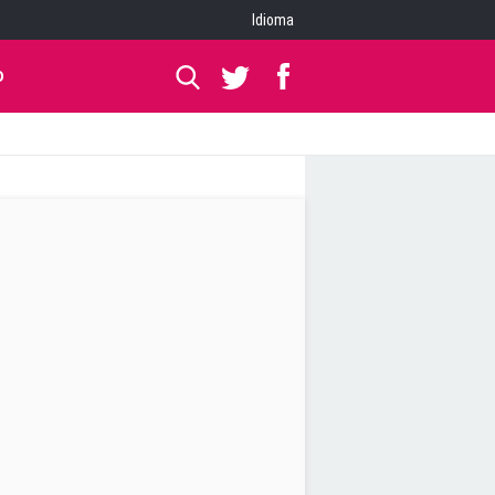
Idioma
O