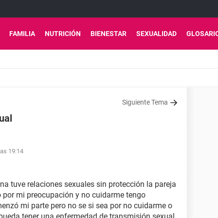
FAMILIA
NUTRICIÓN
BIENESTAR
SEXUALIDAD
GLOSARI
Siguiente Tema
ual
las 19:14
 tuve relaciones sexuales sin protección la pareja
o por mi preocupación y no cuidarme tengo
enzó mi parte pero no se si sea por no cuidarme o
 pueda tener una enfermedad de transmisión sexual