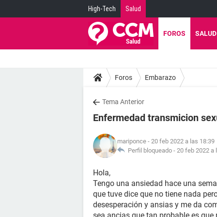
High-Tech
Salud
FOROS
SALUD
Foros
Embarazo
Tema Anterior
Enfermedad transmicion sex
mariponce
- 20 feb 2022 a las 18:39
Perfil bloqueado -
20 feb 2022 a 
Hola,
Tengo una ansiedad hace una semana
que tuve dice que no tiene nada per
desesperación y ansias y me da com
sea ancias que tan probable es que