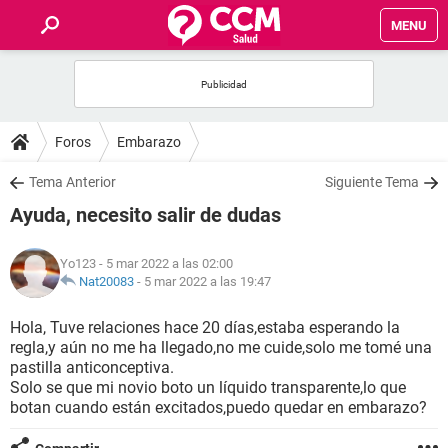
MENU
INICIO
FOROS
Foros
Embarazo
SALUD
Tema Anterior
Siguiente Tema
Ayuda, necesito salir de dudas
FAMILIA
Yo123
- 5 mar 2022 a las 02:00
NUTRICIÓN
Nat20083
-
5 mar 2022 a las 19:47
Hola, Tuve relaciones hace 20 días,estaba esperando la
BIENESTAR
regla,y aún no me ha llegado,no me cuide,solo me tomé una
pastilla anticonceptiva.
SEXUALIDAD
Solo se que mi novio boto un líquido transparente,lo que
botan cuando están excitados,puedo quedar en embarazo?
GLOSARIO