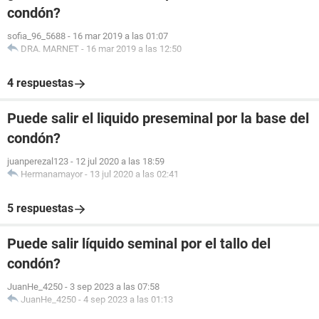
condón?
sofia_96_5688
-
16 mar 2019 a las 01:07
DRA. MARNET
-
16 mar 2019 a las 12:50
4 respuestas
Puede salir el liquido preseminal por la base del
condón?
juanperezal123
-
12 jul 2020 a las 18:59
Hermanamayor
-
13 jul 2020 a las 02:41
5 respuestas
Puede salir líquido seminal por el tallo del
condón?
JuanHe_4250
-
3 sep 2023 a las 07:58
JuanHe_4250
-
4 sep 2023 a las 01:13