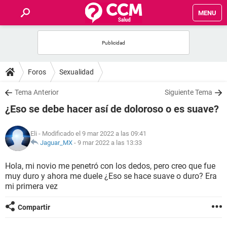
MENU
INICIO
FOROS
Foros
Sexualidad
SALUD
Tema Anterior
Siguiente Tema
¿Eso se debe hacer así de doloroso o es suave?
FAMILIA
Eli
- Modificado el 9 mar 2022 a las 09:41
NUTRICIÓN
Jaguar_MX
-
9 mar 2022 a las 13:33
Hola, mi novio me penetró con los dedos, pero creo que fue
BIENESTAR
muy duro y ahora me duele ¿Eso se hace suave o duro? Era
mi primera vez
SEXUALIDAD
Compartir
GLOSARIO