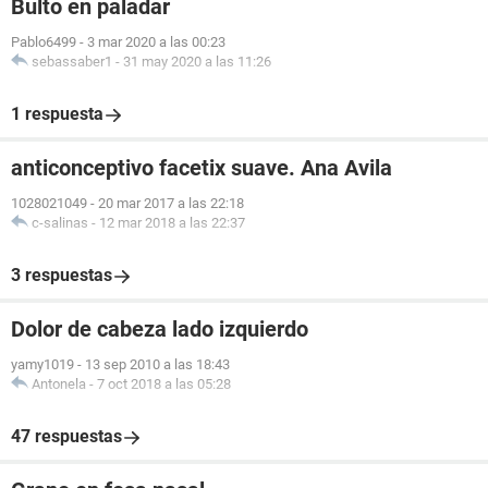
Bulto en paladar
Pablo6499
-
3 mar 2020 a las 00:23
sebassaber1
-
31 may 2020 a las 11:26
1 respuesta
anticonceptivo facetix suave. Ana Avila
1028021049
-
20 mar 2017 a las 22:18
c-salinas
-
12 mar 2018 a las 22:37
3 respuestas
Dolor de cabeza lado izquierdo
yamy1019
-
13 sep 2010 a las 18:43
Antonela
-
7 oct 2018 a las 05:28
47 respuestas