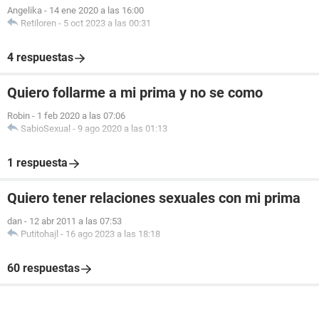
Angelika
-
14 ene 2020 a las 16:00
Retiloren
-
5 oct 2023 a las 00:31
4 respuestas
Quiero follarme a mi prima y no se como
Robin
-
1 feb 2020 a las 07:06
SabioSexual
-
9 ago 2020 a las 01:13
1 respuesta
Quiero tener relaciones sexuales con mi prima
dan
-
12 abr 2011 a las 07:53
Putitohajl
-
16 ago 2023 a las 18:18
60 respuestas