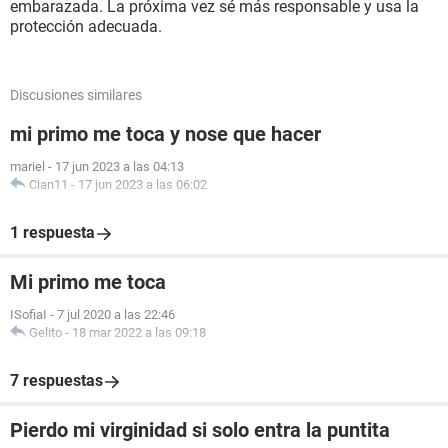
embarazada. La próxima vez sé más responsable y usa la
protección adecuada.
Discusiones similares
mi primo me toca y nose que hacer
mariel
-
17 jun 2023 a las 04:13
Cian11
-
17 jun 2023 a las 06:02
1 respuesta
Mi primo me toca
ISofiaI
-
7 jul 2020 a las 22:46
Gelito
-
18 mar 2022 a las 09:18
7 respuestas
Pierdo mi virginidad si solo entra la puntita