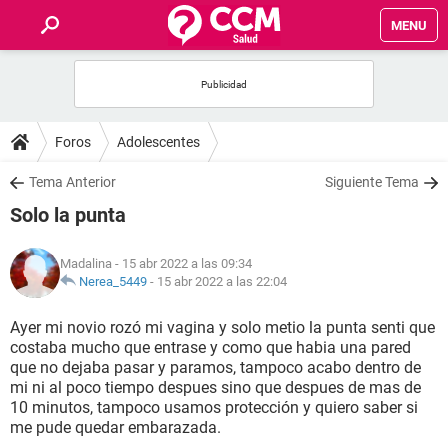
MENU
INICIO
FOROS
Foros
Adolescentes
SALUD
Tema Anterior
Siguiente Tema
Solo la punta
FAMILIA
Madalina
- 15 abr 2022 a las 09:34
NUTRICIÓN
Nerea_5449
-
15 abr 2022 a las 22:04
Ayer mi novio rozó mi vagina y solo metio la punta senti que
BIENESTAR
costaba mucho que entrase y como que habia una pared
que no dejaba pasar y paramos, tampoco acabo dentro de
SEXUALIDAD
mi ni al poco tiempo despues sino que despues de mas de
10 minutos, tampoco usamos protección y quiero saber si
me pude quedar embarazada.
GLOSARIO