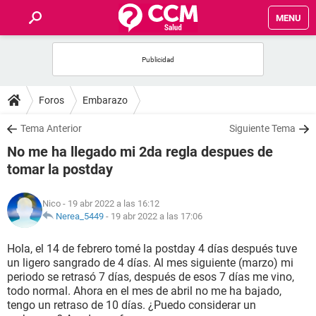
MENU
INICIO
FOROS
Foros
Embarazo
SALUD
Tema Anterior
Siguiente Tema
No me ha llegado mi 2da regla despues de
FAMILIA
tomar la postday
NUTRICIÓN
Nico
- 19 abr 2022 a las 16:12
Nerea_5449
-
19 abr 2022 a las 17:06
BIENESTAR
Hola, el 14 de febrero tomé la postday 4 días después tuve
un ligero sangrado de 4 días. Al mes siguiente (marzo) mi
SEXUALIDAD
periodo se retrasó 7 días, después de esos 7 días me vino,
todo normal. Ahora en el mes de abril no me ha bajado,
tengo un retraso de 10 días. ¿Puedo considerar un
GLOSARIO