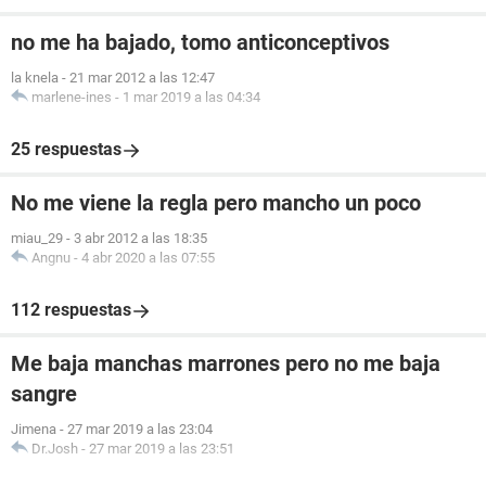
no me ha bajado, tomo anticonceptivos
la knela
-
21 mar 2012 a las 12:47
marlene-ines
-
1 mar 2019 a las 04:34
25 respuestas
No me viene la regla pero mancho un poco
miau_29
-
3 abr 2012 a las 18:35
Angnu
-
4 abr 2020 a las 07:55
112 respuestas
Me baja manchas marrones pero no me baja
sangre
Jimena
-
27 mar 2019 a las 23:04
Dr.Josh
-
27 mar 2019 a las 23:51