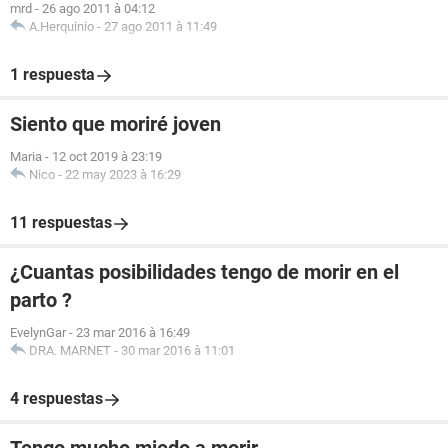
mrd
-
26 ago 2011 à 04:12
A.Herquinio
-
27 ago 2011 à 11:49
1 respuesta
Siento que moriré joven
Maria
-
12 oct 2019 à 23:19
Nico
-
22 may 2023 à 16:29
11 respuestas
¿Cuantas posibilidades tengo de morir en el
parto ?
EvelynGar
-
23 mar 2016 à 16:49
DRA. MARNET
-
30 mar 2016 à 11:01
4 respuestas