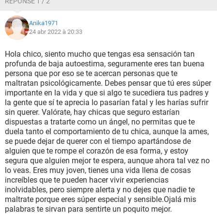
RÉPONSE 1 / 2
cuerpo. Lo odio, a veces no puedo verme en el espejo, me
repelo. Estoy sólo en esta ciudad inmensa y de mierda que
Anika1971
es Santiago De Chile, escribo desde la desesperación,
24 abr 2022 à 20:33
realmente me siento mal, y sólo.
Hola chico, siento mucho que tengas esa sensación tan
profunda de baja autoestima, seguramente eres tan buena
persona que por eso se te acercan personas que te
maltratan psicológicamente. Debes pensar que tú eres súper
importante en la vida y que si algo te sucediera tus padres y
la gente que sí te aprecia lo pasarían fatal y les harías sufrir
sin querer. Valórate, hay chicas que seguro estarían
dispuestas a tratarte como un ángel, no permitas que te
duela tanto el comportamiento de tu chica, aunque la ames,
se puede dejar de querer con el tiempo apartándose de
alguien que te rompe el corazón de esa forma, y estoy
segura que alguien mejor te espera, aunque ahora tal vez no
lo veas. Eres muy joven, tienes una vida llena de cosas
increíbles que te pueden hacer vivir experiencias
inolvidables, pero siempre alerta y no dejes que nadie te
maltrate porque eres súper especial y sensible.Ojalá mis
palabras te sirvan para sentirte un poquito mejor.