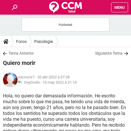
MENU
INICIO
FORUMS
Foros
Psicología
SALUD
Tema Anterior
Siguiente Tema
Quiero morir
FAMILIA
viacrucis7
- 20 abr 2022 à 07:28
NUTRICIÓN
SoyOcelo -
10 may 2022 à 21:14
Hola, no quiero dar demasiada información. He escrito
BIENESTAR
mucho sobre lo que me pasa, he tenido una vida de mierda,
aún soy joven, tengo 21 años, pero no la he pasado bien. En
SEXUALIDAD
todos los sentidos he superado todos los obstáculos que la
vida me ha puesto, curso una carrera universitaria, soy
independiente económicamente hablando. Pero he recibido
GLOSARIO
golpes duros ultimamente, mi novia no me ama, me trata