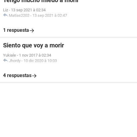
Tengo mucho miedo a morir
Liz
-
13 sep 2021 à 02:34
Matias2202
-
13 sep 2021 à 02:47
1 respuesta
Siento que voy a morir
Yukiale
-
1 nov 2017 à 02:34
Jhordy
-
10 dic 2020 à 10:03
4 respuestas