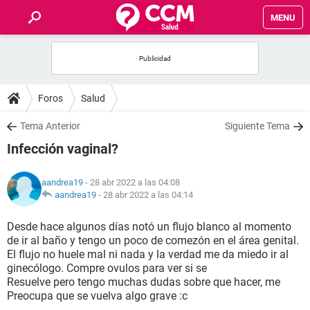
MENU
INICIO
FOROS
Foros
Salud
SALUD
Tema Anterior
Siguiente Tema
Infección vaginal?
FAMILIA
aandrea19
- 28 abr 2022 a las 04:08
NUTRICIÓN
aandrea19
-
28 abr 2022 a las 04:14
Desde hace algunos días notó un flujo blanco al momento
BIENESTAR
de ir al baño y tengo un poco de comezón en el área genital.
El flujo no huele mal ni nada y la verdad me da miedo ir al
SEXUALIDAD
ginecólogo. Compre ovulos para ver si se
Resuelve pero tengo muchas dudas sobre que hacer, me
Preocupa que se vuelva algo grave :c
GLOSARIO