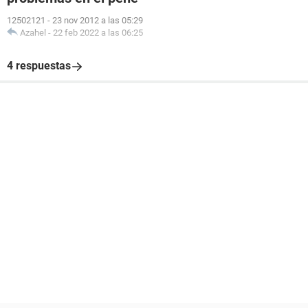
12502121
-
23 nov 2012 a las 05:29
Azahel
-
22 feb 2022 a las 06:25
4 respuestas