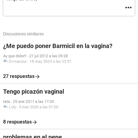
Discusiones similares
¿Me puedo poner Barmicil en la vagina?
Ay que dolor!!
-
21 jul 2012 a las 09:28
Dr.manzur
-
18 may 2023 a las 22:51
27 respuestas
Tengo picazón vaginal
tata
-
25 ene 2011 a las 17:35
Loly
-
5 mar 2020 a las 01:00
8 respuestas
problemas en el pene