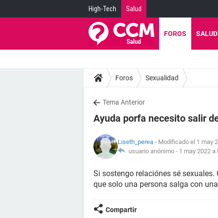
High-Tech
Salud
FOROS
SALUD
Foros
Sexualidad
Tema Anterior
Ayuda porfa necesito salir d
Liseth_perea
- Modificado el 1 may 2
usuario anónimo -
1 may 2022 a 
Si sostengo relaciónes sé sexuales.
que solo una persona salga con una
Compartir