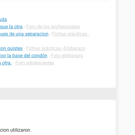
duda
que la otra
-
Foro de los profesionales
pues de una separacion
-
Fichas prácticas -
on quistes
-
Fichas prácticas -Embarazo
 por la base del condón
-
Foro embarazo
 otra.
-
Foro adolescentes
ion utilizaron.