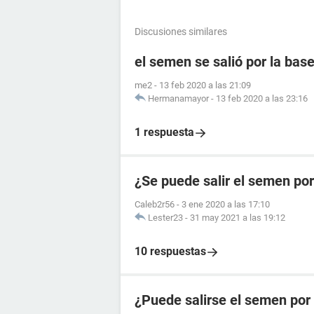
Discusiones similares
el semen se salió por la ba
me2
-
13 feb 2020 a las 21:09
Hermanamayor
-
13 feb 2020 a las 23:16
1 respuesta
¿Se puede salir el semen por
Caleb2r56
-
3 ene 2020 a las 17:10
Lester23
-
31 may 2021 a las 19:12
10 respuestas
¿Puede salirse el semen por