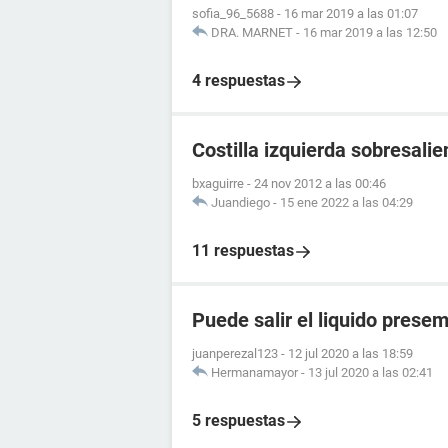
sofia_96_5688
-
16 mar 2019 a las 01:07
DRA. MARNET
-
16 mar 2019 a las 12:50
4 respuestas
Costilla izquierda sobresalie
bxaguirre
-
24 nov 2012 a las 00:46
Juandiego
-
15 ene 2022 a las 04:29
11 respuestas
Puede salir el liquido prese
juanperezal123
-
12 jul 2020 a las 18:59
Hermanamayor
-
13 jul 2020 a las 02:41
5 respuestas