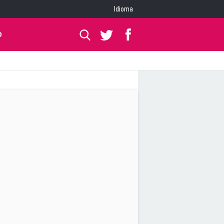
Idioma
O