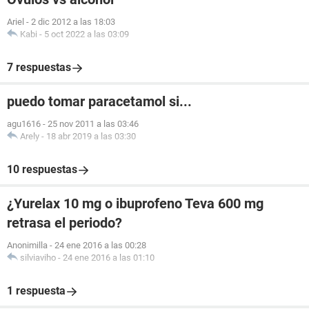
Ariel
-
2 dic 2012 a las 18:03
Kabi
-
5 oct 2022 a las 03:09
7 respuestas
puedo tomar paracetamol si...
agu1616
-
25 nov 2011 a las 03:46
Arely
-
18 abr 2019 a las 03:30
10 respuestas
¿Yurelax 10 mg o ibuprofeno Teva 600 mg
retrasa el periodo?
Anonimilla
-
24 ene 2016 a las 00:28
silviaviho
-
24 ene 2016 a las 01:10
1 respuesta