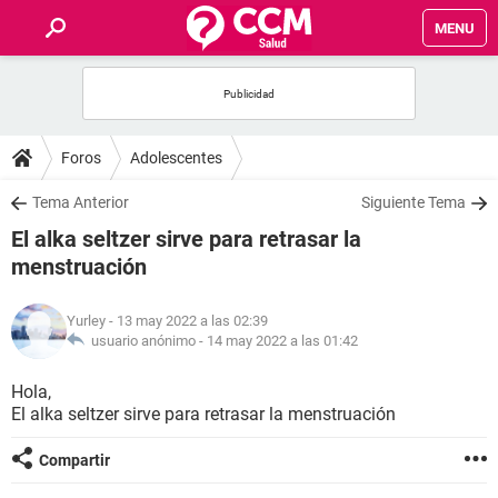
MENU
INICIO
FOROS
Foros
Adolescentes
SALUD
Tema Anterior
Siguiente Tema
El alka seltzer sirve para retrasar la
FAMILIA
menstruación
NUTRICIÓN
Yurley
- 13 may 2022 a las 02:39
usuario anónimo -
14 may 2022 a las 01:42
BIENESTAR
Hola,
El alka seltzer sirve para retrasar la menstruación
SEXUALIDAD
Compartir
GLOSARIO