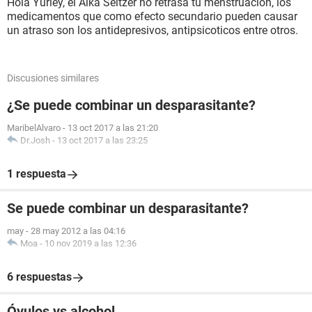
Hola Yurley, el Alka Seltzer no retrasa tu menstruación, los
medicamentos que como efecto secundario pueden causar
un atraso son los antidepresivos, antipsicoticos entre otros.
Discusiones similares
¿Se puede combinar un desparasitante?
MaribelAlvaro
-
13 oct 2017 a las 21:20
Dr.Josh
-
13 oct 2017 a las 23:25
1 respuesta
Se puede combinar un desparasitante?
may
-
28 may 2012 a las 04:16
Moa
-
10 nov 2019 a las 12:36
6 respuestas
Óvulos vs alcohol