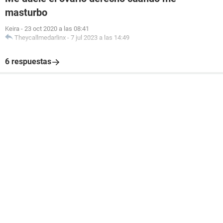
masturbo
Keira
-
23 oct 2020 a las 08:41
Theycallmedarlinx
-
7 jul 2023 a las 14:49
6 respuestas