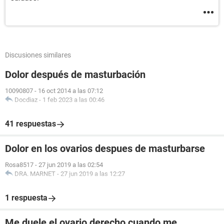
Discusiones similares
Dolor después de masturbación
10090807
-
16 oct 2014 a las 07:12
Docdiaz
-
1 feb 2023 a las 00:46
41 respuestas
Dolor en los ovarios despues de masturbarse
Rosa8517
-
27 jun 2019 a las 02:54
DRA. MARNET
-
27 jun 2019 a las 12:27
1 respuesta
Me duele el ovario derecho cuando me