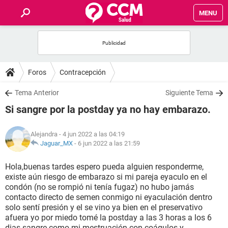
MENU
INICIO
FOROS
Foros
Contracepción
SALUD
Tema Anterior
Siguiente Tema
Si sangre por la postday ya no hay embarazo.
FAMILIA
Alejandra
- 4 jun 2022 a las 04:19
NUTRICIÓN
Jaguar_MX
-
6 jun 2022 a las 21:59
Hola,buenas tardes espero pueda alguien responderme,
BIENESTAR
existe aún riesgo de embarazo si mi pareja eyaculo en el
condón (no se rompió ni tenía fugaz) no hubo jamás
SEXUALIDAD
contacto directo de semen conmigo ni eyaculación dentro
solo sentí presión y el se vino ya bien en el preservativo
afuera yo por miedo tomé la postday a las 3 horas a los 6
GLOSARIO
dias sangre como mi mestruación con coágulos y