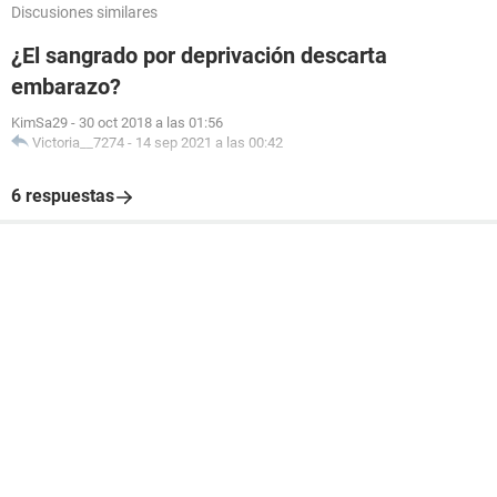
Discusiones similares
¿El sangrado por deprivación descarta
embarazo?
KimSa29
-
30 oct 2018 a las 01:56
Victoria__7274
-
14 sep 2021 a las 00:42
6 respuestas