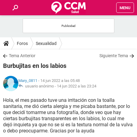
MENU
INICIO
FOROS
Foros
Sexualidad
SALUD
Tema Anterior
Siguiente Tema
Burbujitas en los labios
FAMILIA
Mary_0811
- 14 jun 2022 a las 05:48
NUTRICIÓN
usuario anónimo -
14 jun 2022 a las 23:24
Hola, el mes pasado tuve una irritación con la toalla
BIENESTAR
sanitaria, me dió cierta alergia y me picaba bastante, por lo
que decidí tomarme una fotografía, donde veo que hay
SEXUALIDAD
ciertas burbujitas transparentes en los labios, lo cual me
dejó inquieta ya que no se si es la textura normal de la vulva
o debo preocuparme. Gracias por la ayuda
GLOSARIO