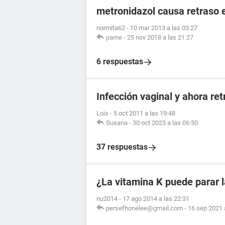
metronidazol causa retraso 
normita62
-
10 mar 2013 a las 03:27
pame
-
25 nov 2018 a las 21:27
6 respuestas
Infección vaginal y ahora re
Lois
-
5 oct 2011 a las 19:48
Susana
-
30 oct 2023 a las 06:50
37 respuestas
¿La vitamina K puede parar 
nu2014
-
17 ago 2014 a las 22:31
persefhonelee@gmail.com
-
16 sep 2021 