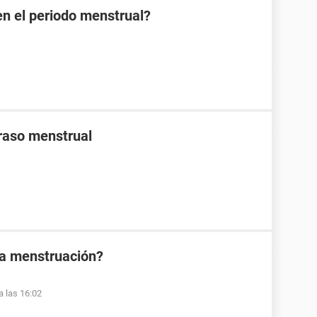
en el periodo menstrual?
traso menstrual
la menstruación?
a las 16:02