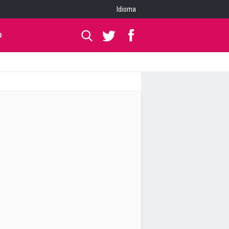
Idioma
O