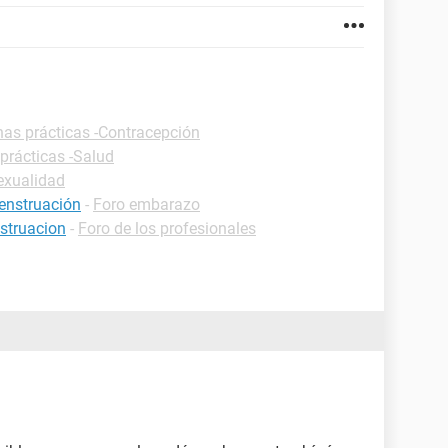
has prácticas -Contracepción
prácticas -Salud
exualidad
menstruación
-
Foro embarazo
nstruacion
-
Foro de los profesionales