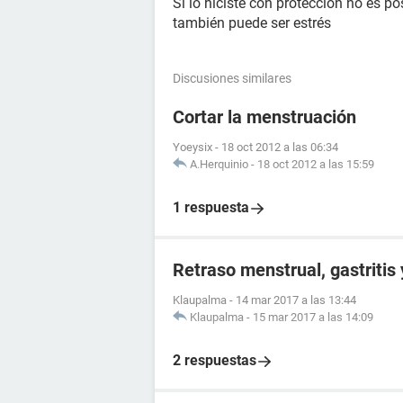
Sí lo hiciste con protección no es po
también puede ser estrés
Discusiones similares
Cortar la menstruación
Yoeysix
-
18 oct 2012 a las 06:34
A.Herquinio
-
18 oct 2012 a las 15:59
1 respuesta
Retraso menstrual, gastritis
Klaupalma
-
14 mar 2017 a las 13:44
Klaupalma
-
15 mar 2017 a las 14:09
2 respuestas