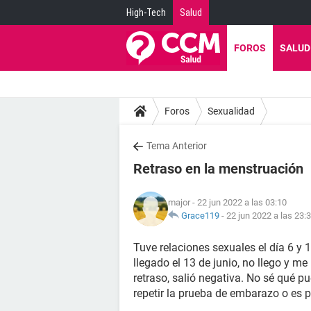
High-Tech
Salud
FOROS
SALUD
Foros
Sexualidad
Tema Anterior
Retraso en la menstruación
major
- 22 jun 2022 a las 03:10
Grace119
-
22 jun 2022 a las 23:
Tuve relaciones sexuales el día 6 y 
llegado el 13 de junio, no llego y m
retraso, salió negativa. No sé qué p
repetir la prueba de embarazo o es po