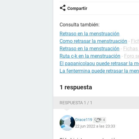
Compartir
Consulta también:
Retraso en la menstruación
Como retrasar la menstruación
-
Fic
Retraso en la menstruación
-
Fichas 
Ruta c-k en la menstruación
-
Foro s
El papanicolaou puede retrasar la 
La fentermina puede retrasar la me
1 respuesta
RESPUESTA 1 / 1
Grace119
4
22 jun 2022 a las 23:33