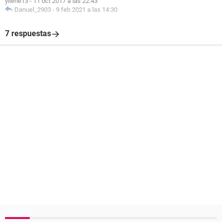
yilene13
-
11 oct 2017 a las 22:43
Danuel_2903
-
9 feb 2021 a las 14:30
7 respuestas