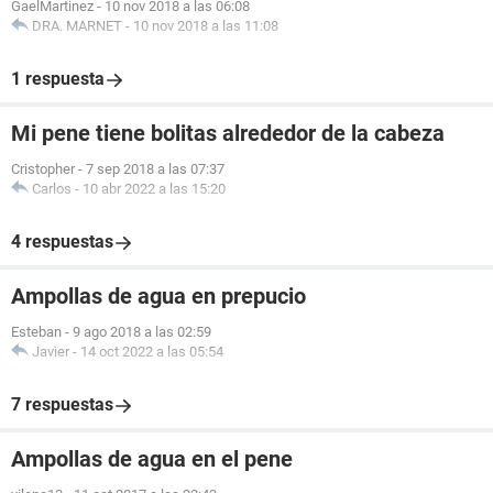
GaelMartinez
-
10 nov 2018 a las 06:08
DRA. MARNET
-
10 nov 2018 a las 11:08
1 respuesta
Mi pene tiene bolitas alrededor de la cabeza
Cristopher
-
7 sep 2018 a las 07:37
Carlos
-
10 abr 2022 a las 15:20
4 respuestas
Ampollas de agua en prepucio
Esteban
-
9 ago 2018 a las 02:59
Javier
-
14 oct 2022 a las 05:54
7 respuestas
Ampollas de agua en el pene