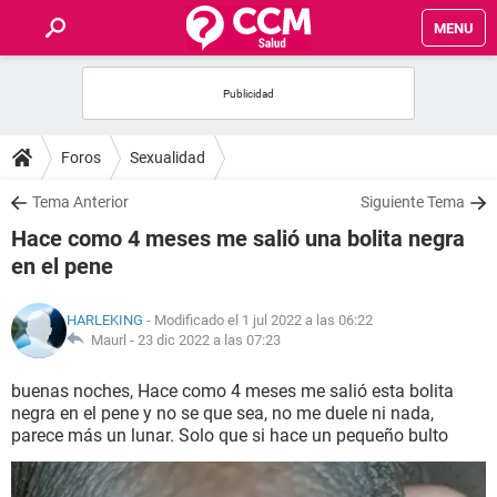
MENU
INICIO
FOROS
Foros
Sexualidad
SALUD
Tema Anterior
Siguiente Tema
Hace como 4 meses me salió una bolita negra
FAMILIA
en el pene
NUTRICIÓN
HARLEKING
- Modificado el 1 jul 2022 a las 06:22
Maurl -
23 dic 2022 a las 07:23
BIENESTAR
buenas noches, Hace como 4 meses me salió esta bolita
negra en el pene y no se que sea, no me duele ni nada,
SEXUALIDAD
parece más un lunar. Solo que si hace un pequeño bulto
GLOSARIO