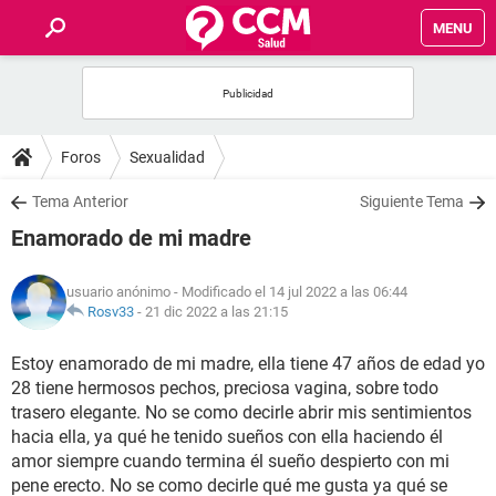
MENU
INICIO
FOROS
Foros
Sexualidad
SALUD
Tema Anterior
Siguiente Tema
Enamorado de mi madre
FAMILIA
usuario anónimo
- Modificado el 14 jul 2022 a las 06:44
NUTRICIÓN
Rosv33
-
21 dic 2022 a las 21:15
Estoy enamorado de mi madre, ella tiene 47 años de edad yo
BIENESTAR
28 tiene hermosos pechos, preciosa vagina, sobre todo
trasero elegante. No se como decirle abrir mis sentimientos
SEXUALIDAD
hacia ella, ya qué he tenido sueños con ella haciendo él
amor siempre cuando termina él sueño despierto con mi
GLOSARIO
pene erecto. No se como decirle qué me gusta ya qué se