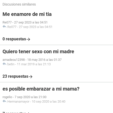
Discusiones similares
Me enamore de mi tia
Re077
-
27 sep 2023 a las 04:51
Re077
-
27 sep 2023 a las 04:51
0 respuestas
Quiero tener sexo con mi madre
amadeou12398
-
18 may 2016 a las 01:37
betin
-
11 mar 2019 a las 21:13
23 respuestas
es posible embarazar a mi mama?
rogelio
-
7 sep 2020 a las 21:00
Hermanamayor
-
10 sep 2020 a las 20:40