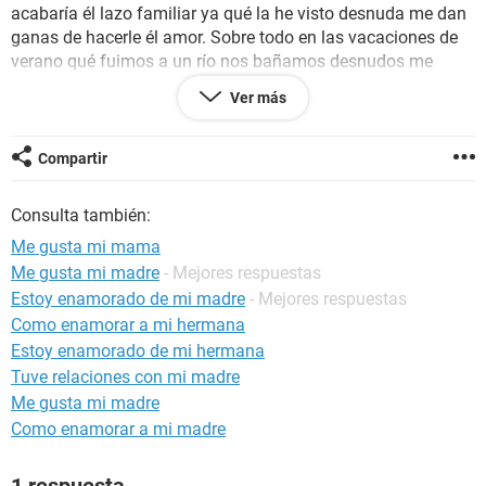
acabaría él lazo familiar ya qué la he visto desnuda me dan
ganas de hacerle él amor. Sobre todo en las vacaciones de
verano qué fuimos a un río nos bañamos desnudos me
dieron ganas de cogerla de hacerla mía.Necesito ayuda ya
Ver más
qué no quiero qué por desearla se acabe nuestra relación
familiar.
Compartir
Santiago de Chile, San Bernardo
Consulta también:
Me gusta mi mama
Me gusta mi madre
- Mejores respuestas
Estoy enamorado de mi madre
- Mejores respuestas
Como enamorar a mi hermana
Estoy enamorado de mi hermana
Tuve relaciones con mi madre
Me gusta mi madre
Como enamorar a mi madre