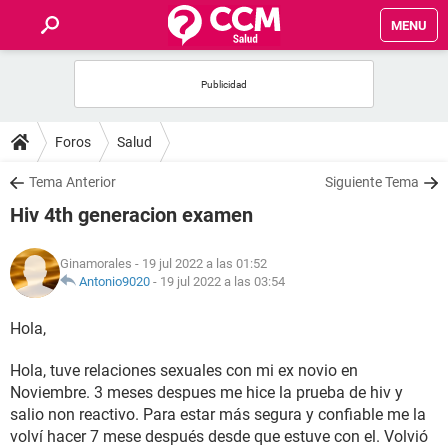
MENU
INICIO
FOROS
Foros
Salud
SALUD
Tema Anterior
Siguiente Tema
Hiv 4th generacion examen
FAMILIA
Ginamorales
- 19 jul 2022 a las 01:52
NUTRICIÓN
Antonio9020
-
19 jul 2022 a las 03:54
Hola,
BIENESTAR
Hola, tuve relaciones sexuales con mi ex novio en
SEXUALIDAD
Noviembre. 3 meses despues me hice la prueba de hiv y
salio non reactivo. Para estar más segura y confiable me la
GLOSARIO
volví hacer 7 mese después desde que estuve con el. Volvió