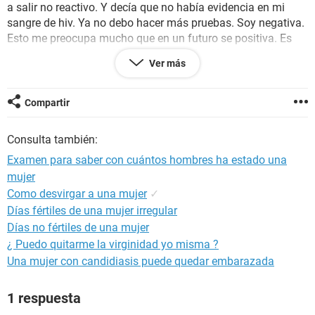
a salir no reactivo. Y decía que no había evidencia en mi
sangre de hiv. Ya no debo hacer más pruebas. Soy negativa.
Esto me preocupa mucho que en un futuro se positiva. Es
claro que energética. Necesito su ayuda. Al igual las d
Ver más
transmicin sexual me las hice dos eres y salio todo negativo.
Sifilis salio no reactivo.
Compartir
Muchas gracias!!
Consulta también:
Examen para saber con cuántos hombres ha estado una
mujer
Como desvirgar a una mujer
✓
Días fértiles de una mujer irregular
Días no fértiles de una mujer
¿ Puedo quitarme la virginidad yo misma ?
Una mujer con candidiasis puede quedar embarazada
1 respuesta