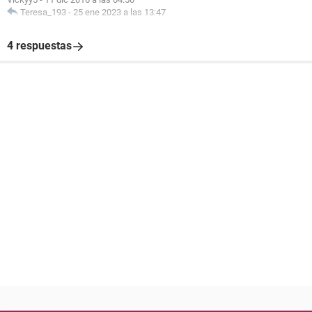
Teresa_193
-
25 ene 2023 a las 13:47
4 respuestas