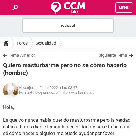
MENU
INICIO
FOROS
Foros
Sexualidad
SALUD
Tema Anterior
Siguiente Tema
Quiero masturbarme pero no sé cómo hacerlo
FAMILIA
(hombre)
NUTRICIÓN
Moparjeep
- 24 jul 2022 a las 03:47
Perfil bloqueado -
27 jul 2022 a las 07:46
BIENESTAR
Hola,
SEXUALIDAD
Es que yo nunca había querido masturbarme pero la verdad
estos últimos días e tenido la necesidad de hacerlo pero no
GLOSARIO
sé cómo hacerlo alguien me puede ayudar por favor