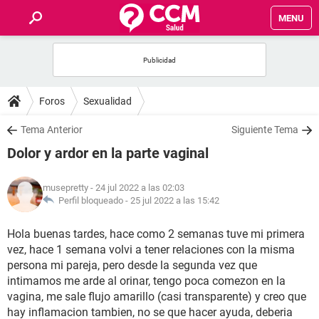
MENU
INICIO
FOROS
Foros
Sexualidad
SALUD
Tema Anterior
Siguiente Tema
Dolor y ardor en la parte vaginal
FAMILIA
musepretty
- 24 jul 2022 a las 02:03
NUTRICIÓN
Perfil bloqueado -
25 jul 2022 a las 15:42
Hola buenas tardes, hace como 2 semanas tuve mi primera
BIENESTAR
vez, hace 1 semana volvi a tener relaciones con la misma
persona mi pareja, pero desde la segunda vez que
SEXUALIDAD
intimamos me arde al orinar, tengo poca comezon en la
vagina, me sale flujo amarillo (casi transparente) y creo que
GLOSARIO
hay inflamacion tambien, no se que hacer ayuda, deberia