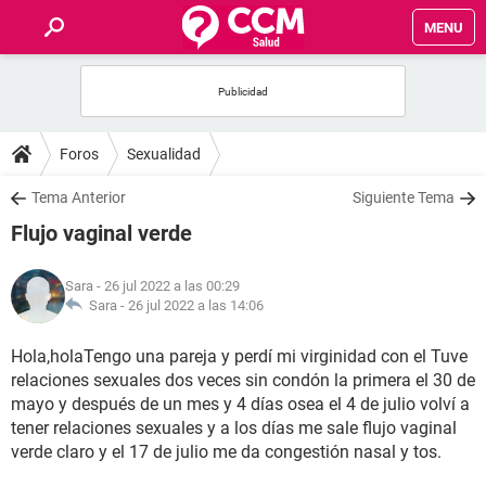
MENU
INICIO
FOROS
Foros
Sexualidad
SALUD
Tema Anterior
Siguiente Tema
Flujo vaginal verde
FAMILIA
Sara
- 26 jul 2022 a las 00:29
NUTRICIÓN
Sara -
26 jul 2022 a las 14:06
Hola,holaTengo una pareja y perdí mi virginidad con el Tuve
BIENESTAR
relaciones sexuales dos veces sin condón la primera el 30 de
mayo y después de un mes y 4 días osea el 4 de julio volví a
SEXUALIDAD
tener relaciones sexuales y a los días me sale flujo vaginal
verde claro y el 17 de julio me da congestión nasal y tos.
GLOSARIO