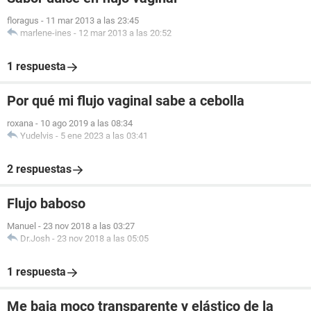
floragus
-
11 mar 2013 a las 23:45
marlene-ines
-
12 mar 2013 a las 20:52
1 respuesta
Por qué mi flujo vaginal sabe a cebolla
roxana
-
10 ago 2019 a las 08:34
Yudelvis
-
5 ene 2023 a las 03:41
2 respuestas
Flujo baboso
Manuel
-
23 nov 2018 a las 03:27
Dr.Josh
-
23 nov 2018 a las 05:05
1 respuesta
Me baja moco transparente y elástico de la