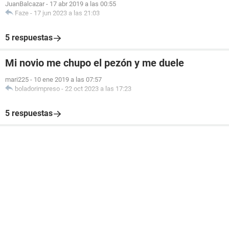
JuanBalcazar
-
17 abr 2019 a las 00:55
Faze
-
17 jun 2023 a las 21:03
5 respuestas
Mi novio me chupo el pezón y me duele
mari225
-
10 ene 2019 a las 07:57
boladorimpreso
-
22 oct 2023 a las 17:23
5 respuestas