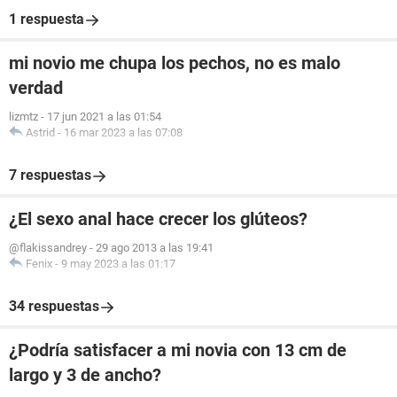
1 respuesta
mi novio me chupa los pechos, no es malo
verdad
lizmtz
-
17 jun 2021 a las 01:54
Astrid
-
16 mar 2023 a las 07:08
7 respuestas
¿El sexo anal hace crecer los glúteos?
@flakissandrey
-
29 ago 2013 a las 19:41
Fenix
-
9 may 2023 a las 01:17
34 respuestas
¿Podría satisfacer a mi novia con 13 cm de
largo y 3 de ancho?