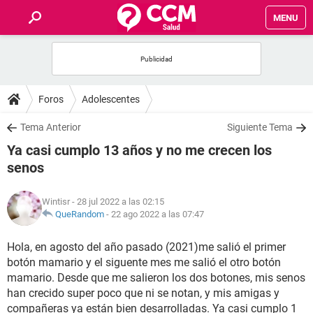
MENU
INICIO
FOROS
Foros
Adolescentes
SALUD
Tema Anterior
Siguiente Tema
Ya casi cumplo 13 años y no me crecen los
FAMILIA
senos
NUTRICIÓN
Wintisr
- 28 jul 2022 a las 02:15
QueRandom
-
22 ago 2022 a las 07:47
BIENESTAR
Hola, en agosto del año pasado (2021)me salió el primer
botón mamario y el siguente mes me salió el otro botón
SEXUALIDAD
mamario. Desde que me salieron los dos botones, mis senos
han crecido super poco que ni se notan, y mis amigas y
GLOSARIO
compañeras ya están bien desarrolladas. Ya casi cumplo 1