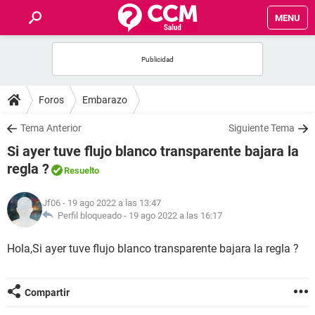
MENU
INICIO
FOROS
Foros
Embarazo
SALUD
Tema Anterior
Siguiente Tema
Si ayer tuve flujo blanco transparente bajara la
FAMILIA
regla ?
Resuelto
NUTRICIÓN
Jf06
- 19 ago 2022 a las 13:47
Perfil bloqueado -
19 ago 2022 a las 16:17
BIENESTAR
Hola,Si ayer tuve flujo blanco transparente bajara la regla ?
SEXUALIDAD
Compartir
GLOSARIO