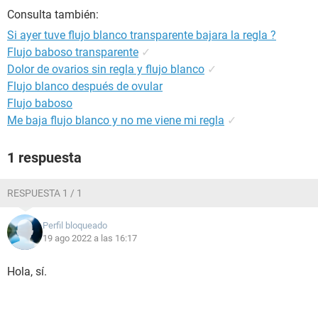
Consulta también:
Si ayer tuve flujo blanco transparente bajara la regla ?
Flujo baboso transparente
✓
Dolor de ovarios sin regla y flujo blanco
✓
Flujo blanco después de ovular
Flujo baboso
Me baja flujo blanco y no me viene mi regla
✓
1 respuesta
RESPUESTA 1 / 1
Perfil bloqueado
19 ago 2022 a las 16:17
Hola, sí.