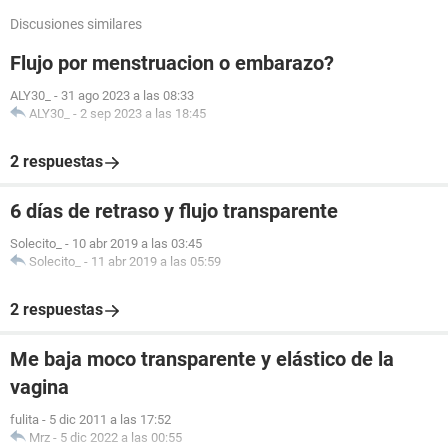
Discusiones similares
Flujo por menstruacion o embarazo?
ALY30_
-
31 ago 2023 a las 08:33
ALY30_
-
2 sep 2023 a las 18:45
2 respuestas
6 días de retraso y flujo transparente
Solecito_
-
10 abr 2019 a las 03:45
Solecito_
-
11 abr 2019 a las 05:59
2 respuestas
Me baja moco transparente y elástico de la
vagina
fulita
-
5 dic 2011 a las 17:52
Mrz
-
5 dic 2022 a las 00:55