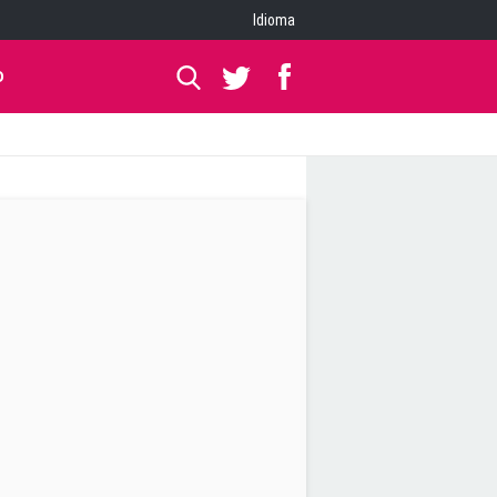
Idioma
O