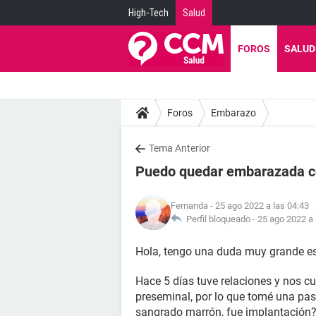
High-Tech
Salud
FOROS
SALUD
Foros
Embarazo
Tema Anterior
Puedo quedar embarazada co
Fernanda
- 25 ago 2022 a las 04:43
Perfil bloqueado -
25 ago 2022 a 
Hola, tengo una duda muy grande e
Hace 5 días tuve relaciones y nos c
preseminal, por lo que tomé una pasti
sangrado marrón, fue implantación