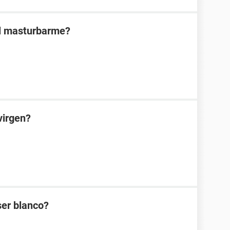
al masturbarme?
virgen?
ser blanco?