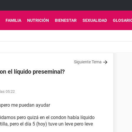
FAMILIA
NUTRICIÓN
BIENESTAR
SEXUALIDAD
GLOSARI
Siguiente Tema
n el líquido preseminal?
las 05:22
spero me puedan ayudar
uidamos pero quizá en el condon había líquido
lla, pero el día 5 (hoy) tuve un leve pero leve
?