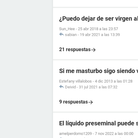
¿Puedo dejar de ser virgen 
Sun_Hee
-
25 abr 2018 a las 23:57
sabian
-
19 abr 2021 a las 13:39
21 respuestas
Si me masturbo sigo siendo 
Estefany villalobos
-
4 dic 2013 a las 01:28
Deivid
-
31 jul 2021 a las 07:32
9 respuestas
El líquido preseminal puede 
amelperdomo1209
-
7 nov 2022 a las 00:00