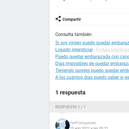
Compartir
Consulta también:
Si soy virgen puedo quedar embaraz
Liquido intersticial
-
Fichas prácticas
Puedo quedar embarazada con cand
Días imposibles de quedar embara
Teniendo quistes puedo quedar em
A los cuántos dias puedo saber si 
1 respuesta
RESPUESTA 1 / 1
Perfil bloqueado
25 ago 2022 a las 05:22