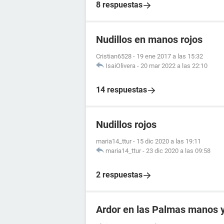
8 respuestas
Nudillos en manos rojos
Cristian6528
-
19 ene 2017 a las 15:32
IsaiOlivera
-
20 mar 2022 a las 22:10
14 respuestas
Nudillos rojos
maria14_ttur
-
15 dic 2020 a las 19:11
maria14_ttur
-
23 dic 2020 a las 09:58
2 respuestas
Ardor en las Palmas manos 