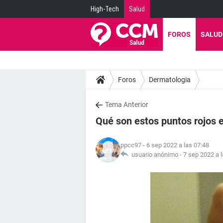
High-Tech
Salud
FOROS
SALUD
Foros
Dermatologia
Tema Anterior
Qué son estos puntos rojos 
ppcc97
- 6 sep 2022 a las 07:48
usuario anónimo -
7 sep 2022 a 