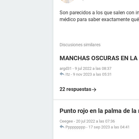
Son parecidos a los que salen con in
médico para saber exactamente qué
Discusiones similares
MANCHAS OSCURAS EN LA 
argd31
-
9 jul 2022 a las 08:37
Itz
-
9 nov 2023 a las 05:31
22 respuestas
Punto rojo en la palma de l
Ceegee
-
20 jul 2022 a las 07:36
Ppppppppp
-
17 sep 2023 a las 04:41