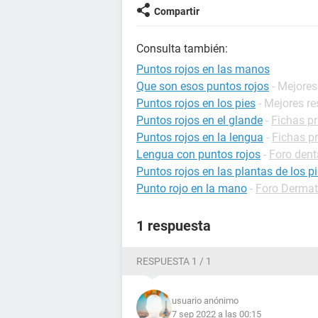
Compartir
Consulta también:
Puntos rojos en las manos
Que son esos puntos rojos
- Mejore
Puntos rojos en los pies
- Mejores r
Puntos rojos en el glande
-
Fichas pr
Puntos rojos en la lengua
-
Fichas pr
Lengua con puntos rojos
-
Foro dent
Puntos rojos en las plantas de los p
Punto rojo en la mano
-
Foro Dermat
1 respuesta
RESPUESTA 1 / 1
usuario anónimo
7 sep 2022 a las 00:15