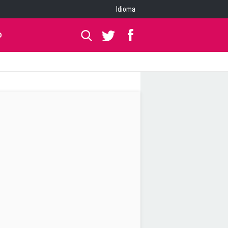
Idioma
O