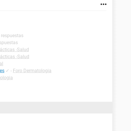
s respuestas
espuestas
ácticas -Salud
ácticas -Salud
al
ies
✓
-
Foro Dermatologia
ologia