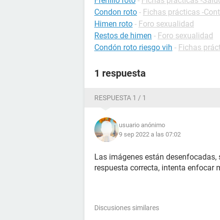
Frenillo roto
-
Fichas prácticas -Salu
Condon roto
-
Fichas prácticas -Con
Himen roto
-
Foro sexualidad
Restos de himen
-
Foro sexualidad
Condón roto riesgo vih
-
Fichas prác
1 respuesta
RESPUESTA 1 / 1
usuario anónimo
9 sep 2022 a las 07:02
Las imágenes están desenfocadas, s
respuesta correcta, intenta enfocar 
Discusiones similares