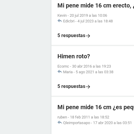
Mi pene mide 16 cm erecto, 
Kevin
-
20 jul 2019 a las 10:06
Edicbri
-
4 jul 2023 a las 18:48
5 respuestas
Himen roto?
Ecomc
-
30 abr 2016 a las 19:23
Maria
-
5 ago 2021 a las 03:38
5 respuestas
Mi pene mide 16 cm ¿es pe
ruben
-
18 feb 2011 a las 18:52
Qleimportasapo
-
17 abr 2020 a las 03:51