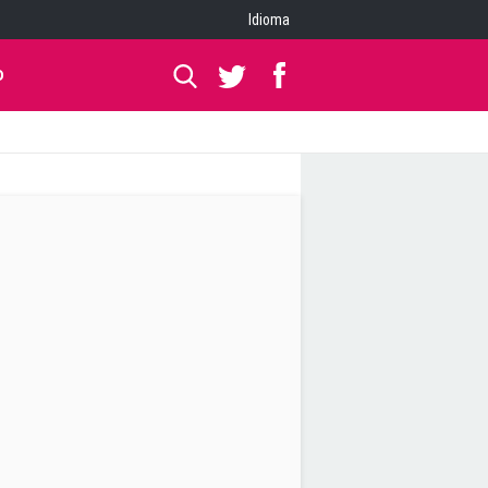
Idioma
O