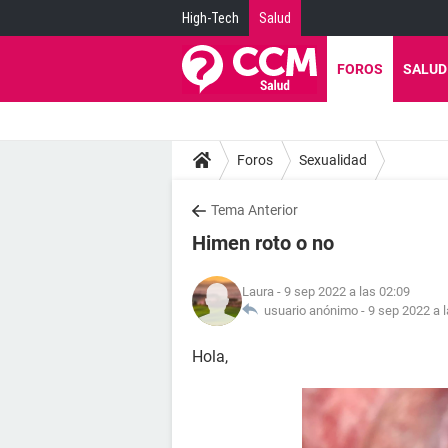
High-Tech
Salud
FOROS
SALUD
Foros
Sexualidad
Tema Anterior
Himen roto o no
Laura
- 9 sep 2022 a las 02:09
usuario anónimo -
9 sep 2022 a 
Hola,