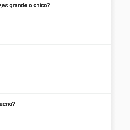
¿es grande o chico?
queño?