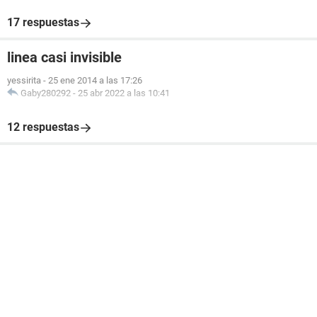
17 respuestas
linea casi invisible
yessirita
-
25 ene 2014 a las 17:26
Gaby280292
-
25 abr 2022 a las 10:41
12 respuestas