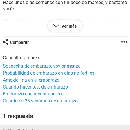
Hace unos dias comencé con un poco de mareos, y bastante
sueño.
Mi periodo debia iniciar el 22 de septiembre, pero resulto que
Ver más
el domingo por la mañana tuve un sangrado muy leve, hasta
el dia de hoy eh tenido sangrado muy leve.
Compartir
No se si sea algo normal ya que soy regular, o cuantos dias
deba esperar para realizar una prueba.
Consulta también:
Me gustaria tener una respuesta ya que tengo poco de
Sospecha de embarazo, soy primeriza
casada y en caso de ser positivo seria mi primer embarazo y
Probabilidad de embarazo en dias no fertiles
no tengo conocimientos al respecto
Amoxicilina en el embarazo
Cuando hacer test de embarazo
Embarazo con menstruación
Cuanto es 28 semanas de embarazo
1 respuesta