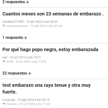
2 respuestas
Cuantos meses son 23 semanas de embarazo .
Carolina271992
-
10 abr 2020 a las 00:43
Hermanamayor
-
10 abr 2020 a las 01:44
1 respuesta
Por qué hago popo negro, estoy embarazada
isai
-
16 oct 2012 a las 19:21
Ruth
-
3 ene 2022 a las 13:23
22 respuestas
test embarazo una raya tenue y otra muy
fuerte.
LocaLupi
-
16 ago 2016 a las 05:15
Sandra
-
20 oct 2023 a las 17:43