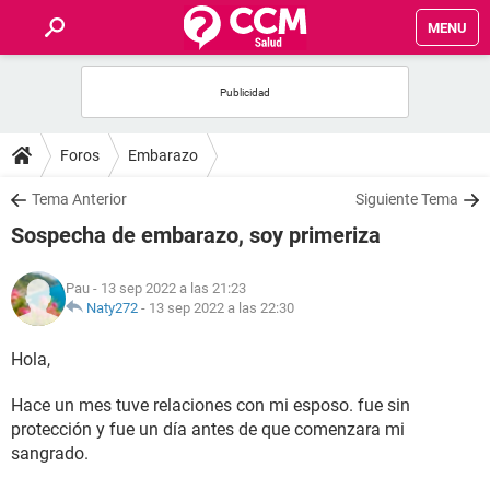
MENU
INICIO
FOROS
Foros
Embarazo
SALUD
Tema Anterior
Siguiente Tema
Sospecha de embarazo, soy primeriza
FAMILIA
Pau
- 13 sep 2022 a las 21:23
NUTRICIÓN
Naty272
-
13 sep 2022 a las 22:30
Hola,
BIENESTAR
Hace un mes tuve relaciones con mi esposo. fue sin
SEXUALIDAD
protección y fue un día antes de que comenzara mi
sangrado.
GLOSARIO