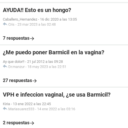
AYUDA!! Esto es un hongo?
Caballero_Hernandez
-
16 dic 2020 a las 13:05
Cris
-
23 mar 2023 a las 02:48
7 respuestas
¿Me puedo poner Barmicil en la vagina?
Ay que dolor!!
-
21 jul 2012 a las 09:28
Dr.manzur
-
18 may 2023 a las 22:51
27 respuestas
VPH e infeccion vaginal, ¿se usa Barmicil?
Kiria
-
13 ene 2022 a las 22:45
Mariasuarez333
-
14 ene 2022 a las 03:16
2 respuestas