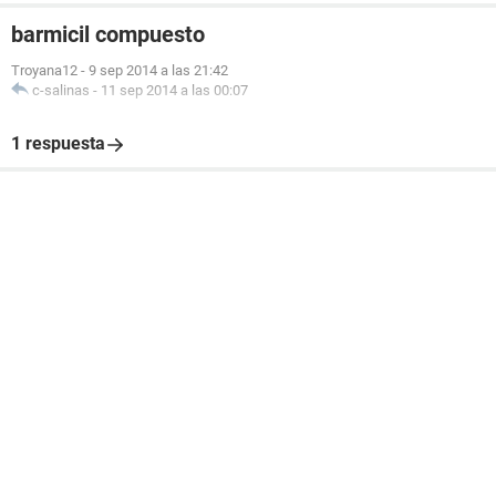
barmicil compuesto
Troyana12
-
9 sep 2014 a las 21:42
c-salinas
-
11 sep 2014 a las 00:07
1 respuesta