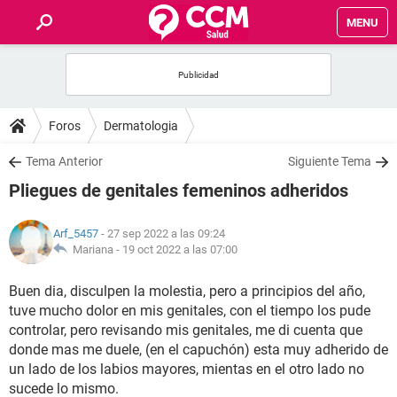
MENU
INICIO
FOROS
Foros
Dermatologia
SALUD
Tema Anterior
Siguiente Tema
Pliegues de genitales femeninos adheridos
FAMILIA
Arf_5457
- 27 sep 2022 a las 09:24
NUTRICIÓN
Mariana -
19 oct 2022 a las 07:00
Buen dia, disculpen la molestia, pero a principios del año,
BIENESTAR
tuve mucho dolor en mis genitales, con el tiempo los pude
controlar, pero revisando mis genitales, me di cuenta que
SEXUALIDAD
donde mas me duele, (en el capuchón) esta muy adherido de
un lado de los labios mayores, mientas en el otro lado no
GLOSARIO
sucede lo mismo.