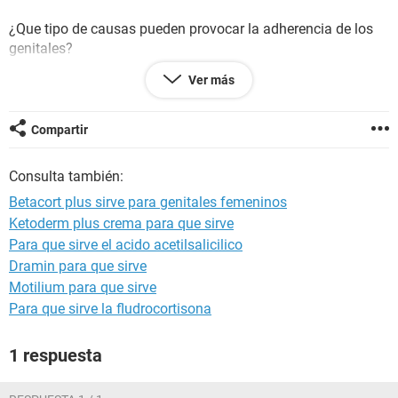
¿Que tipo de causas pueden provocar la adherencia de los
genitales?
Ver más
igual mis labios menores están mas engrosados y redujeron
su tamaño en la parte perineal.
Compartir
Cualquier ayuda se lo agradecería demasiado, en estos
momentos tengo problemas económicos y no cuento con
Consulta también:
seguro
Betacort plus sirve para genitales femeninos
Ketoderm plus crema para que sirve
Para que sirve el acido acetilsalicilico
Dramin para que sirve
Motilium para que sirve
Para que sirve la fludrocortisona
1 respuesta