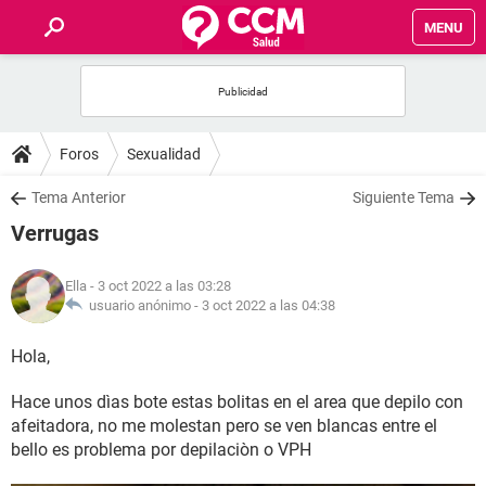
MENU
INICIO
FOROS
Foros
Sexualidad
SALUD
Tema Anterior
Siguiente Tema
Verrugas
FAMILIA
Ella
- 3 oct 2022 a las 03:28
NUTRICIÓN
usuario anónimo -
3 oct 2022 a las 04:38
Hola,
BIENESTAR
Hace unos dìas bote estas bolitas en el area que depilo con
SEXUALIDAD
afeitadora, no me molestan pero se ven blancas entre el
bello es problema por depilaciòn o VPH
GLOSARIO