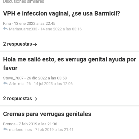
Discusiones similares
VPH e infeccion vaginal, ¿se usa Barmicil?
Kiria
-
13 ene 2022 a las 22:45
Mariasuarez333
-
14 ene 2022 a las 03:16
2 respuestas
Hola me salió esto, es verruga genital ayuda por
favor
Steve_7807
-
26 dic 2022 a las 03:58
Arte_mis_26
-
14 jul 2023 a las 12:06
2 respuestas
Cremas para verrugas genitales
Brenda
-
7 feb 2019 a las 21:36
marlene-ines
-
7 feb 2019 a las 21:41