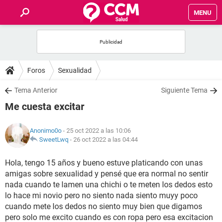
MENU
INICIO
FOROS
Foros
Sexualidad
SALUD
Tema Anterior
Siguiente Tema
Me cuesta excitar
FAMILIA
Anonimo0o
- 25 oct 2022 a las 10:06
NUTRICIÓN
SweetLwq
-
26 oct 2022 a las 04:44
Hola, tengo 15 años y bueno estuve platicando con unas
BIENESTAR
amigas sobre sexualidad y pensé que era normal no sentir
nada cuando te lamen una chichi o te meten los dedos esto
SEXUALIDAD
lo hace mi novio pero no siento nada siento muyy poco
cuando mete los dedos no siento muy bien que digamos
GLOSARIO
pero solo me excito cuando es con ropa pero esa excitacion