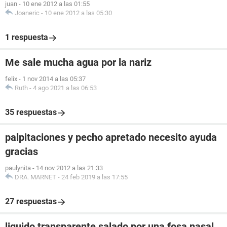
juan
-
10 ene 2012 a las 01:55
Joaneric
-
10 ene 2012 a las 05:30
1 respuesta
Me sale mucha agua por la nariz
felix
-
1 nov 2014 a las 05:37
Ruth
-
4 ago 2021 a las 06:53
35 respuestas
palpitaciones y pecho apretado necesito ayuda
gracias
paulynita
-
14 nov 2012 a las 21:33
DRA. MARNET
-
24 feb 2019 a las 17:55
27 respuestas
liquido transparente salado por una fosa nasal