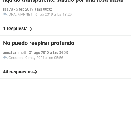
liss78
-
6 feb 2019 a las 00:32
DRA. MARNET
-
6 feb 2019 a las 13:29
1 respuesta
No puedo respirar profundo
annahammett
-
31 ago 2013 a las 04:03
Gersson
-
9 may 2021 a las 05:56
44 respuestas