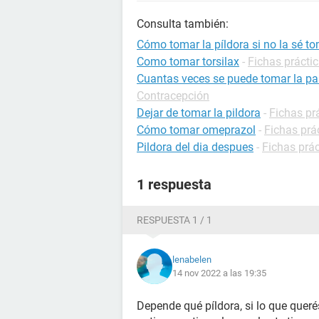
Consulta también:
Cómo tomar la píldora si no la sé t
Como tomar torsilax
-
Fichas prácti
Cuantas veces se puede tomar la pas
Contracepción
Dejar de tomar la pildora
-
Fichas pr
Cómo tomar omeprazol
-
Fichas prá
Pildora del dia despues
-
Fichas prá
1 respuesta
RESPUESTA 1 / 1
lenabelen
14 nov 2022 a las 19:35
Depende qué píldora, si lo que queré