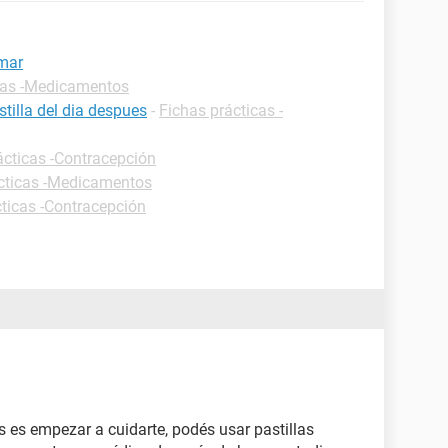
omar
cas -Medicamentos
tilla del dia despues
-
Fichas prácticas -
ácticas -Contracepción
cticas -Medicamentos
cticas -Contracepción
s es empezar a cuidarte, podés usar pastillas