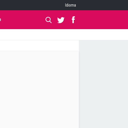
Idioma
O