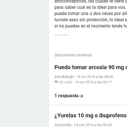
anticonceptivas, las cuales te tiene
para saber cual es la ideal para vos.
puede tomar una o dos veces por añ
tuviste sexo sin protección, lo ideal
si no puedes en el momento tenés ha
Discusiones similares
Puedo tomar arcoxia 90 mg c
ErikaBalogh
-
14 oct 2016 a las 00:00
Dr.Josh
-
14 oct 2016 a las 00:17
1 respuesta
¿Yurelax 10 mg o ibuprofeno
Anonimilla
-
24 ene 2016 a las 00:28