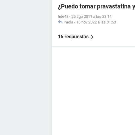
¿Puedo tomar pravastatina y
fide48
-
25 ago 2011 a las 23:14
Paola
-
16 nov 2022 a las 01:53
16 respuestas