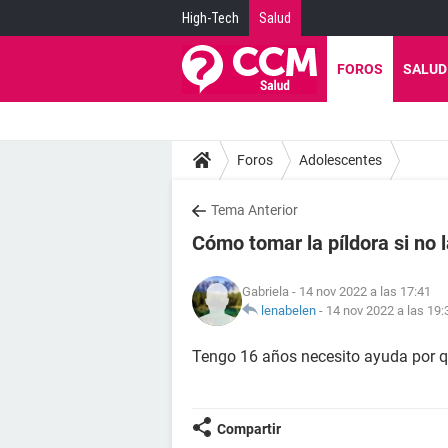
High-Tech
Salud
FOROS
SALUD
Foros
Adolescentes
Tema Anterior
Cómo tomar la píldora si no 
Gabriela
- 14 nov 2022 a las 17:41
lenabelen
-
14 nov 2022 a las 19:
Tengo 16 años necesito ayuda por 
Compartir