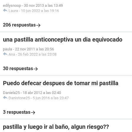
edilysnoop
-
30 nov 2013 a las 13:49
Laura
-
10 jun 2022 a las 19:16
206 respuestas
una pastilla anticonceptiva un dia equivocado
paula
-
22 nov 2011 a las 20:56
Ana
-
26 feb 2022 a las 23:08
30 respuestas
Puedo defecar despues de tomar mi pastilla
Daniela25
-
18 abr 2012 a las 02:40
Danistone25
-
5 jun 2016 a las 23:47
3 respuestas
pastilla y luego ir al baño, algun riesgo??