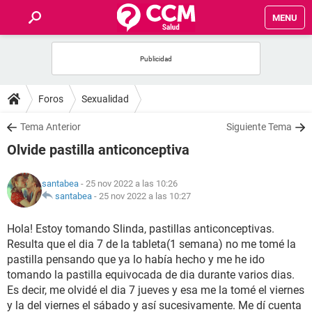
MENU
INICIO
FOROS
Foros
Sexualidad
SALUD
Tema Anterior
Siguiente Tema
Olvide pastilla anticonceptiva
FAMILIA
santabea
- 25 nov 2022 a las 10:26
NUTRICIÓN
santabea
-
25 nov 2022 a las 10:27
Hola! Estoy tomando Slinda, pastillas anticonceptivas.
BIENESTAR
Resulta que el dia 7 de la tableta(1 semana) no me tomé la
pastilla pensando que ya lo había hecho y me he ido
SEXUALIDAD
tomando la pastilla equivocada de dia durante varios dias.
Es decir, me olvidé el dia 7 jueves y esa me la tomé el viernes
GLOSARIO
y la del viernes el sábado y así sucesivamente. Me dí cuenta