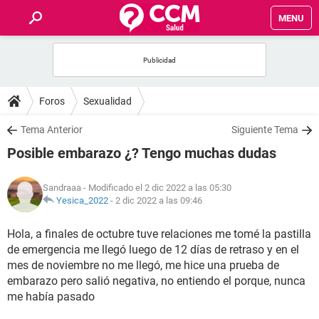
MENU
INICIO
FOROS
Foros
Sexualidad
SALUD
Tema Anterior
Siguiente Tema
Posible embarazo ¿? Tengo muchas dudas
FAMILIA
Sandraaa
- Modificado el 2 dic 2022 a las 05:30
NUTRICIÓN
Yesica_2022
-
2 dic 2022 a las 09:46
Hola, a finales de octubre tuve relaciones me tomé la pastilla
BIENESTAR
de emergencia me llegó luego de 12 días de retraso y en el
mes de noviembre no me llegó, me hice una prueba de
SEXUALIDAD
embarazo pero salió negativa, no entiendo el porque, nunca
me había pasado
GLOSARIO