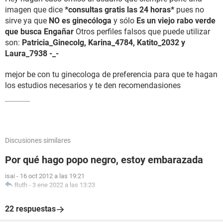
imagen que dice
*consultas gratis las 24 horas*
pues no
sirve ya que
NO es ginecóloga
y sólo
Es un viejo rabo verde
que busca Engañar
Otros perfiles falsos que puede utilizar
son:
Patricia_Ginecolg, Karina_4784, Katito_2032 y
Laura_7938 -_-
mejor be con tu ginecologa de preferencia para que te hagan
los estudios necesarios y te den recomendasiones
Discusiones similares
Por qué hago popo negro, estoy embarazada
isai
-
16 oct 2012 a las 19:21
Ruth
-
3 ene 2022 a las 13:23
22 respuestas