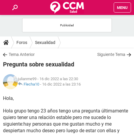
MENU
INICIO
FOROS
Foros
Sexualidad
SALUD
Tema Anterior
Siguiente Tema
Pregunta sobre sexualidad
FAMILIA
julianme99
- 16 dic 2022 a las 22:30
NUTRICIÓN
Flecha10
-
16 dic 2022 a las 23:16
Hola,
BIENESTAR
Hola grupo tengo 23 años tengo una pregunta últimamente
SEXUALIDAD
quiero tener una relación estable pero me sucede lo
siguiente:hay personas que me gustan mucho y me
GLOSARIO
despiertan mucho deseo pero luego de estar con ellas y