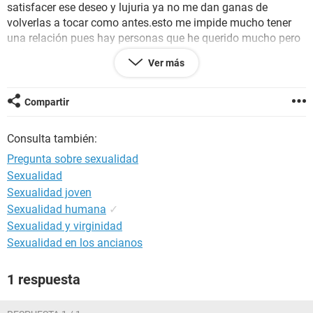
satisfacer ese deseo y lujuria ya no me dan ganas de
volverlas a tocar como antes.esto me impide mucho tener
una relación pues hay personas que he querido mucho pero
no les puedo corresponder sexualmente como deberia
Ver más
porque ya no me despiertan deseo y tengo que buscarme
otra persona que meexcite .es esto normal?? Alguna posible
patología? Ayuda por fa
Compartir
Consulta también:
Pregunta sobre sexualidad
Sexualidad
Sexualidad joven
Sexualidad humana
✓
Sexualidad y virginidad
Sexualidad en los ancianos
1 respuesta