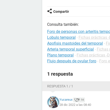
Compartir
Consulta también:
Foro de personas con arteritis tempo
Lobulo temporal
-
Fichas prácticas -
Apofisis mastoides del temporal
-
Fi
Arteria temporal superficial
-
Fichas 
Plano temporal
-
Fichas prácticas -D
Flujo después de ovular foro
-
Foro 
1 respuesta
RESPUESTA 1 / 1
Yucareux
94
28 dic 2022 a las 08:40