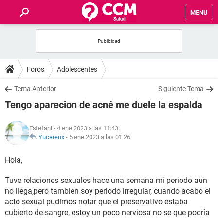
MENU
INICIO
FOROS
Foros
Adolescentes
SALUD
Tema Anterior
Siguiente Tema
Tengo aparecion de acné me duele la espalda
FAMILIA
Estefani
- 4 ene 2023 a las 11:43
NUTRICIÓN
Yucareux
-
5 ene 2023 a las 01:26
Hola,
BIENESTAR
Tuve relaciones sexuales hace una semana mi periodo aun
SEXUALIDAD
no llega,pero también soy periodo irregular, cuando acabo el
acto sexual pudimos notar que el preservativo estaba
GLOSARIO
cubierto de sangre, estoy un poco nerviosa no se que podría