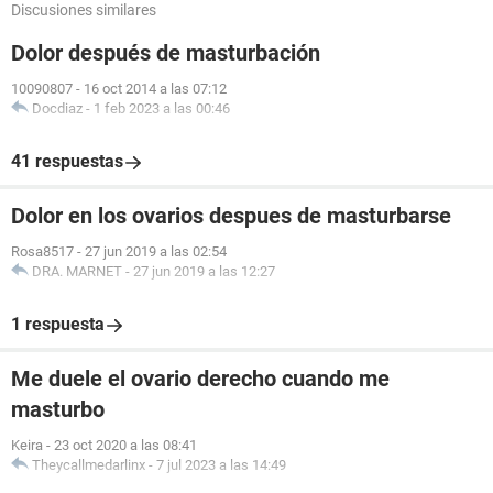
Discusiones similares
Dolor después de masturbación
10090807
-
16 oct 2014 a las 07:12
Docdiaz
-
1 feb 2023 a las 00:46
41 respuestas
Dolor en los ovarios despues de masturbarse
Rosa8517
-
27 jun 2019 a las 02:54
DRA. MARNET
-
27 jun 2019 a las 12:27
1 respuesta
Me duele el ovario derecho cuando me
masturbo
Keira
-
23 oct 2020 a las 08:41
Theycallmedarlinx
-
7 jul 2023 a las 14:49