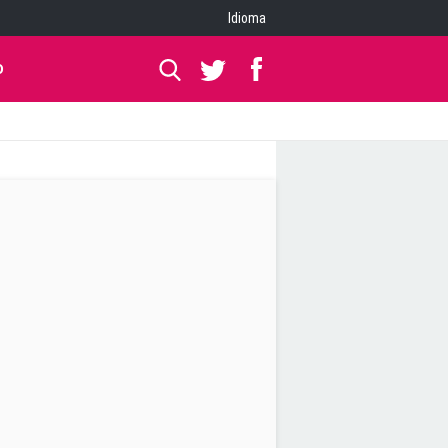
Idioma
O