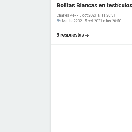
Bolitas Blancas en testículo
CharlesMex
-
5 oct 2021 a las 20:31
Matias2202
-
5 oct 2021 a las 20:50
3 respuestas