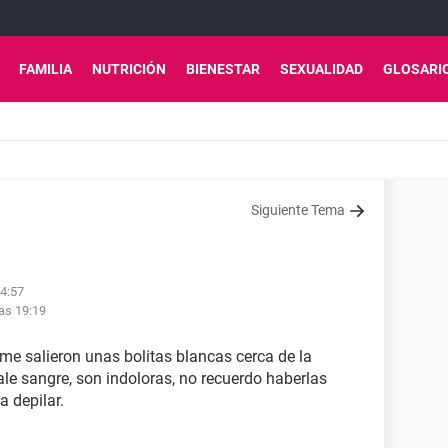
FAMILIA
NUTRICIÓN
BIENESTAR
SEXUALIDAD
GLOSARI
Siguiente Tema
04:57
las 19:19
e salieron unas bolitas blancas cerca de la
sale sangre, son indoloras, no recuerdo haberlas
a depilar.