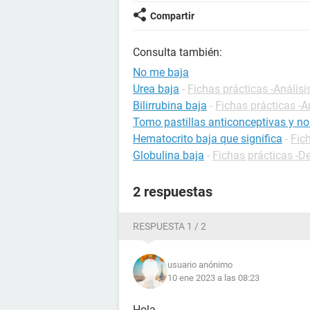
Compartir
Consulta también:
No me baja
Urea baja
-
Fichas prácticas -Análisi
Bilirrubina baja
-
Fichas prácticas -A
Tomo pastillas anticonceptivas y no
Hematocrito baja que significa
-
Fic
Globulina baja
-
Fichas prácticas -De
2 respuestas
RESPUESTA 1 / 2
usuario anónimo
10 ene 2023 a las 08:23
Hola,