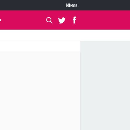
Idioma
O