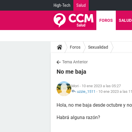
High-Tech
Salud
FOROS
SALUD
Foros
Sexualidad
Tema Anterior
No me baja
Mori
- 10 ene 2023 a las 05:27
uzzie_1511
-
10 ene 2023 a las 1
Hola, no me baja desde octubre y no
Habrá alguna razón?