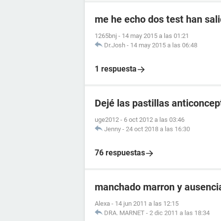
me he echo dos test han sali
1265bnj
-
14 may 2015 a las 01:21
Dr.Josh
-
14 may 2015 a las 06:48
1 respuesta
Dejé las pastillas anticonce
uge2012
-
6 oct 2012 a las 03:46
Jenny
-
24 oct 2018 a las 16:30
76 respuestas
manchado marron y ausencia
Alexa
-
14 jun 2011 a las 12:15
DRA. MARNET
-
2 dic 2011 a las 18:34