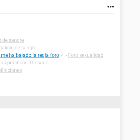
s de sangre
nálisis de sangre
 me ha bajado la regla foro
✓
-
Foro sexualidad
has prácticas -Glosario
finiciones