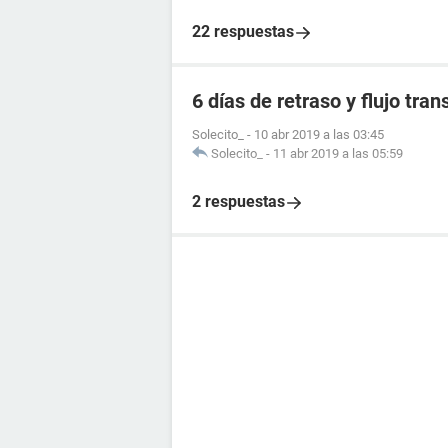
22 respuestas
6 días de retraso y flujo tra
Solecito_
-
10 abr 2019 a las 03:45
Solecito_
-
11 abr 2019 a las 05:59
2 respuestas