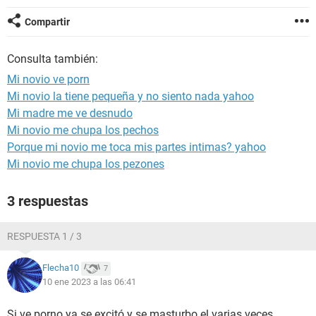
Compartir
Consulta también:
Mi novio ve porn
Mi novio la tiene pequeña y no siento nada yahoo
Mi madre me ve desnudo
Mi novio me chupa los pechos
Porque mi novio me toca mis partes intimas? yahoo
Mi novio me chupa los pezones
3 respuestas
RESPUESTA 1 / 3
Flecha10
7
10 ene 2023 a las 06:41
Si ve porno ya se excitó y se masturbo el varias veces