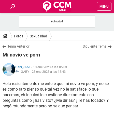
MENU
INICIO
FOROS
Foros
Sexualidad
SALUD
Tema Anterior
Siguiente Tema
Mi novio ve porn
FAMILIA
Dani_8551
- 10 ene 2023 a las 05:33
NUTRICIÓN
GABY -
25 ene 2023 a las 13:43
Hola resientemente me enteré que mi novio ve porn, y no se
BIENESTAR
es como raro pienso qué tal vez no le satisface lo que
hacemos, eh inculcó lo cuestione directamente con
SEXUALIDAD
preguntas como ¿has visto? ¿Me dirías? ¿Te has tocado? Y
negó rotundamente pero no se que pensar
GLOSARIO