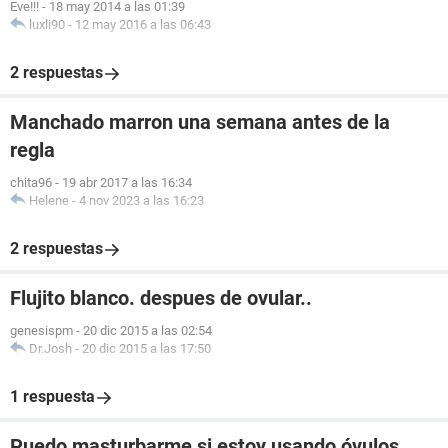
Eve!!!
-
18 may 2014 a las 01:39
luxli90
-
12 may 2016 a las 06:43
2 respuestas
Manchado marron una semana antes de la
regla
chita96
-
19 abr 2017 a las 16:34
Helene
-
4 nov 2023 a las 16:23
2 respuestas
Flujito blanco. despues de ovular..
genesispm
-
20 dic 2015 a las 02:54
Dr.Josh
-
20 dic 2015 a las 17:50
1 respuesta
Puedo masturbarme si estoy usando óvulos