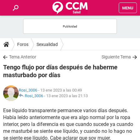
MENU
INICIO
FOROS
Foros
Sexualidad
SALUD
Tema Anterior
Siguiente Tema
Tengo flujo por días después de haberme
FAMILIA
masturbado por días
NUTRICIÓN
Rosi_3006
- 13 ene 2023 a las 00:49
Rosi_3006
-
13 ene 2023 a las 21:13
BIENESTAR
Ese líquido transparente permanece varios días después.
Había leído anteriormente que era algo normal por la ropa
SEXUALIDAD
interior, pero la diferencia es que cuando sucede ya cuando
me masturbé se siente ese líquido, y cuando no lo hago no
GLOSARIO
se siente ese líquido. Cabe aclarar que soy mujer.