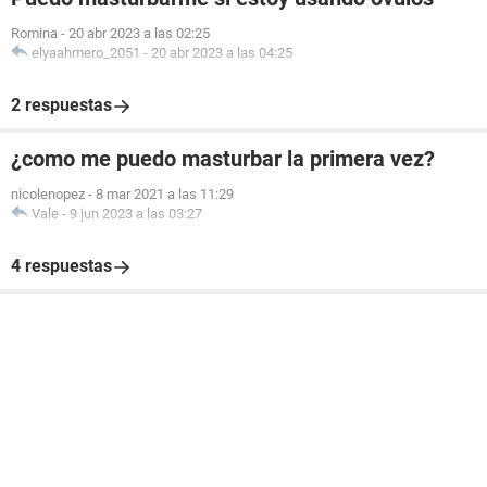
Romina
-
20 abr 2023 a las 02:25
elyaahmero_2051
-
20 abr 2023 a las 04:25
2 respuestas
¿como me puedo masturbar la primera vez?
nicolenopez
-
8 mar 2021 a las 11:29
Vale
-
9 jun 2023 a las 03:27
4 respuestas