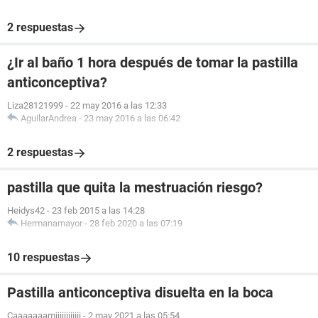
2 respuestas
¿Ir al baño 1 hora después de tomar la pastilla
anticonceptiva?
Liza28121999
-
22 may 2016 a las 12:33
AguilarAndrea
-
23 may 2016 a las 06:42
2 respuestas
pastilla que quita la mestruación riesgo?
Heidys42
-
23 feb 2015 a las 14:28
Hermanamayor
-
28 feb 2020 a las 07:19
10 respuestas
Pastilla anticonceptiva disuelta en la boca
Caaaaaaamiiiiiiiiiiii
-
2 may 2021 a las 05:54