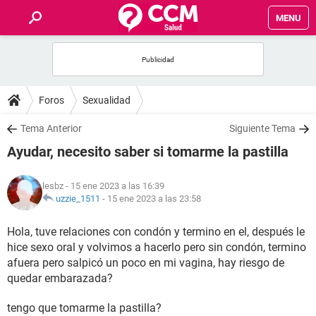
MENU
INICIO
FOROS
Foros
Sexualidad
SALUD
Tema Anterior
Siguiente Tema
Ayudar, necesito saber si tomarme la pastilla
FAMILIA
lesbz
- 15 ene 2023 a las 16:39
NUTRICIÓN
uzzie_1511
-
15 ene 2023 a las 23:58
Hola, tuve relaciones con condón y termino en el, después le
BIENESTAR
hice sexo oral y volvimos a hacerlo pero sin condón, termino
afuera pero salpicó un poco en mi vagina, hay riesgo de
SEXUALIDAD
quedar embarazada?
GLOSARIO
tengo que tomarme la pastilla?