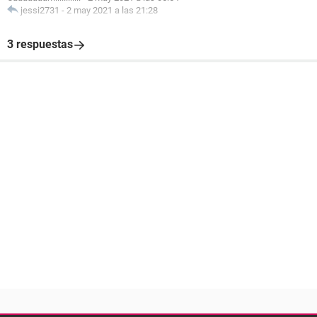
jessi2731
-
2 may 2021 a las 21:28
3 respuestas