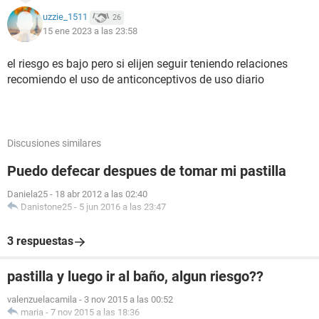
uzzie_1511
26
15 ene 2023 a las 23:58
el riesgo es bajo pero si elijen seguir teniendo relaciones
recomiendo el uso de anticonceptivos de uso diario
Discusiones similares
Puedo defecar despues de tomar mi pastilla
Daniela25
-
18 abr 2012 a las 02:40
Danistone25
-
5 jun 2016 a las 23:47
3 respuestas
pastilla y luego ir al baño, algun riesgo??
valenzuelacamila
-
3 nov 2015 a las 00:52
maria
-
7 nov 2015 a las 18:36