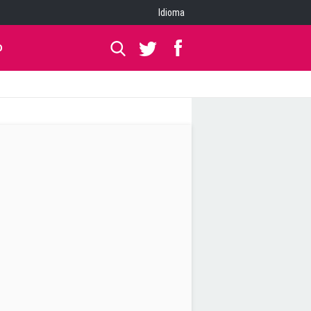
Idioma
O