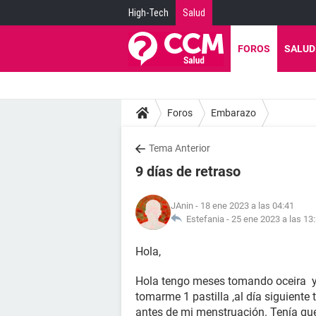
High-Tech
Salud
FOROS
SALUD
Foros
Embarazo
Tema Anterior
9 días de retraso
JAnin
- 18 ene 2023 a las 04:41
Estefania -
25 ene 2023 a las 13
Hola,
Hola tengo meses tomando oceira y 
tomarme 1 pastilla ,al día siguien
antes de mi menstruación. Tenía que