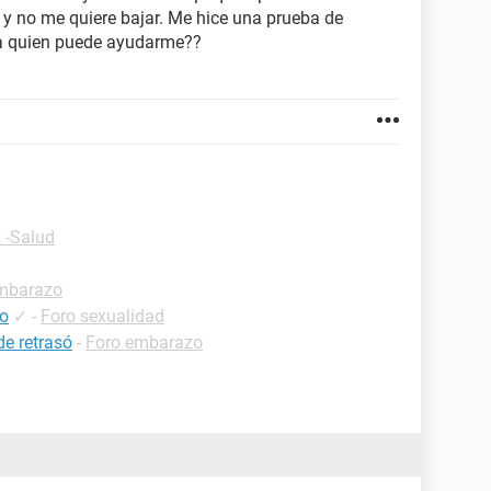
 y no me quiere bajar. Me hice una prueba de
va quien puede ayudarme??
 -Salud
mbarazo
co
✓
-
Foro sexualidad
de retrasó
-
Foro embarazo