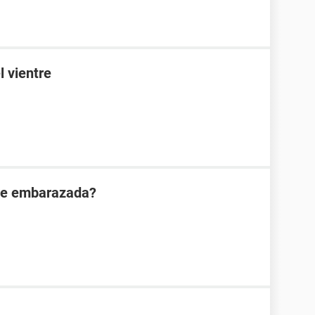
l vientre
are embarazada?