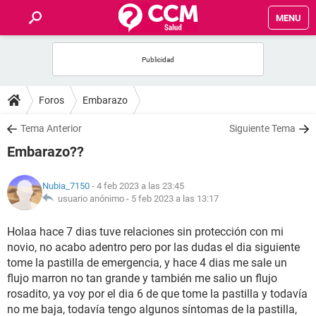
MENU
INICIO
FOROS
Foros
Embarazo
SALUD
Tema Anterior
Siguiente Tema
Embarazo??
FAMILIA
Nubia_7150
- 4 feb 2023 a las 23:45
NUTRICIÓN
usuario anónimo -
5 feb 2023 a las 13:17
Holaa hace 7 dias tuve relaciones sin protección con mi
BIENESTAR
novio, no acabo adentro pero por las dudas el dia siguiente
tome la pastilla de emergencia, y hace 4 dias me sale un
SEXUALIDAD
flujo marron no tan grande y también me salio un flujo
rosadito, ya voy por el dia 6 de que tome la pastilla y todavía
GLOSARIO
no me baja, todavía tengo algunos síntomas de la pastilla,