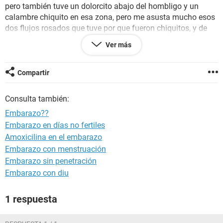
pero también tuve un dolorcito abajo del hombligo y un
calambre chiquito en esa zona, pero me asusta mucho esos
dos flujos rosados que tuve por que fueron chiquitos, y de
ver en cuando me duele los ovarios, la pastilla lo tome al
Ver más
2do dia de mí periodo.
Será que este embarazada?? Y tengo 14 años por si les sirve
Compartir
de dato, y gracias por la ayuda.
Consulta también:
Embarazo??
Embarazo en días no fertiles
Amoxicilina en el embarazo
Embarazo con menstruación
Embarazo sin penetración
Embarazo con diu
1 respuesta