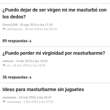
¿Puedo dejar de ser virgen mi me masturbó con
los dedos?
Owen2308
-
29 ago 2016 a las 21:33
AriGuevara
-
28 oct 2023 a las 02:24
89 respuestas
¿Puedo perder mi virginidad por masturbarme?
melixxa
-
14 abr 2010 a las 14:24
yo
-
24 ene 2022 a las 18:56
36 respuestas
Ideas para masturbarme sin juguetes
aaaaaaaa
-
24 mar 2022 a las 04:47
aaaaaaaa
-
2 abr 2022 a las 07:07