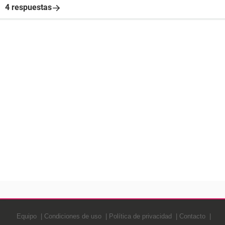
4 respuestas
Equipo
Condiciones de uso
Política de privacidad
Contacto