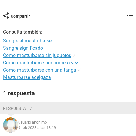
Compartir
Consulta también:
Sangre al masturbarse
Sangre significado
Como masturbarse sin juguetes
✓
Como masturbarse por primera vez
Como masturbarse con una tanga
✓
Masturbarse adelgaza
1 respuesta
RESPUESTA 1 / 1
usuario anónimo
9 feb 2023 a las 13:19