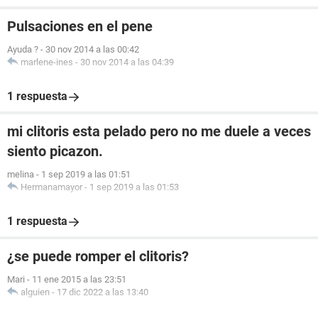
Pulsaciones en el pene
Ayuda ?
-
30 nov 2014 a las 00:42
marlene-ines
-
30 nov 2014 a las 04:39
1 respuesta
mi clitoris esta pelado pero no me duele a veces
siento picazon.
melina
-
1 sep 2019 a las 01:51
Hermanamayor
-
1 sep 2019 a las 01:53
1 respuesta
¿se puede romper el clitoris?
Mari
-
11 ene 2015 a las 23:51
alguien
-
17 dic 2022 a las 13:40