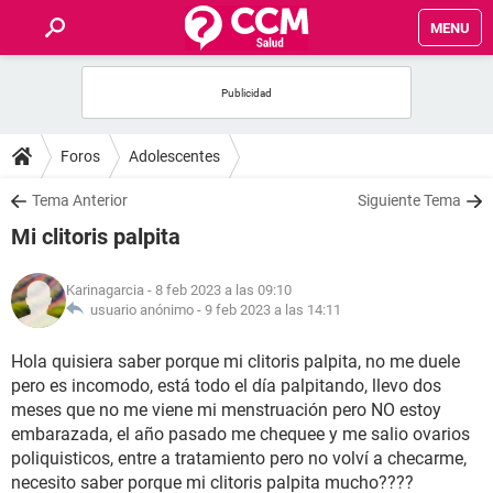
MENU
INICIO
FOROS
Foros
Adolescentes
SALUD
Tema Anterior
Siguiente Tema
Mi clitoris palpita
FAMILIA
Karinagarcia
- 8 feb 2023 a las 09:10
NUTRICIÓN
usuario anónimo -
9 feb 2023 a las 14:11
Hola quisiera saber porque mi clitoris palpita, no me duele
BIENESTAR
pero es incomodo, está todo el día palpitando, llevo dos
meses que no me viene mi menstruación pero NO estoy
SEXUALIDAD
embarazada, el año pasado me chequee y me salio ovarios
poliquisticos, entre a tratamiento pero no volví a checarme,
GLOSARIO
necesito saber porque mi clitoris palpita mucho????