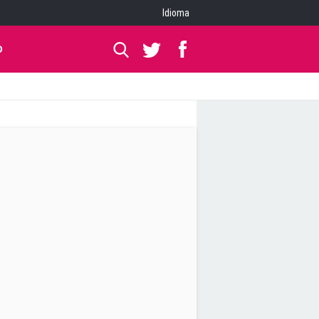
Idioma
O