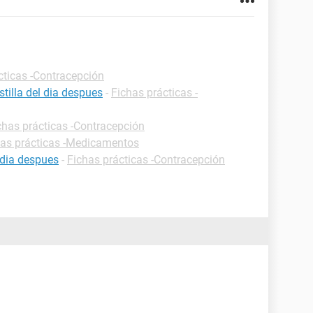
cticas -Contracepción
tilla del dia despues
-
Fichas prácticas -
chas prácticas -Contracepción
has prácticas -Medicamentos
 dia despues
-
Fichas prácticas -Contracepción