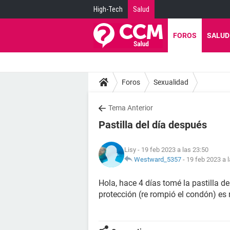
High-Tech
Salud
FOROS
SALUD
Foros
Sexualidad
Tema Anterior
Pastilla del día después
Lisy
- 19 feb 2023 a las 23:50
Westward_5357
-
19 feb 2023 a 
Hola, hace 4 días tomé la pastilla de
protección (re rompió el condón) es