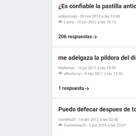
¿Es confiable la pastilla an
edilysnoop
-
30 nov 2013 a las 13:49
Laura
-
10 jun 2022 a las 19:16
206 respuestas
me adelgaza la pildora del d
Mafemuz
-
16 jul 2011 a las 19:53
alberto-sp
-
8 sep 2011 a las 17:45
1 respuesta
Puedo defecar despues de to
Daniela25
-
18 abr 2012 a las 02:40
Danistone25
-
5 jun 2016 a las 23:47