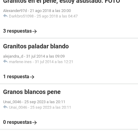
Granitos en el pene, estoy asustado. FOTO
Alexander97d
-
21 ago 2018 a las 20:00
Darkbro51098
-
25 ago 2018 a las 04:47
3 respuestas
Granitos paladar blando
alejandra_d
-
31 jul 2014 a las 09:09
marlene-ines
-
31 jul 2014 a las 12:21
1 respuesta
Granos blancos pene
Unai_0046
-
25 sep 2023 a las 20:11
Unai_0046
-
25 sep 2023 a las 20:11
0 respuestas