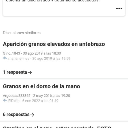
obtener un diagnóstico y tratamiento adecuados.
Discusiones similares
Aparición granos elevados en antebrazo
Gino_1843
-
30 ago 2019 a las 18:30
marlene-ines
-
30 ago 2019 a las 19:59
1 respuesta
Granos en el dorso de la mano
Arguedas333345
-
2 may 2016 a las 19:20
ElDelin
-
6 ene 2022 a las 01:49
6 respuestas