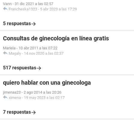
Vann
-
31 dic 2021 a las 02:57
Francheska1323
-
5 abr 2023 a las 17:29
5 respuestas
Consultas de ginecología en línea gratis
Mariela
-
10 abr 2011 a las 07:22
Magaly
-
14 nov 2020 a las 02:37
517 respuestas
quiero hablar con una ginecologa
jimenaa23
-
2 ago 2014 a las 20:26
ximena
-
19 may 2023 a las 02:17
7 respuestas