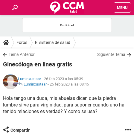
MENU
INICIO
FOROS
Foros
El sistema de salud
SALUD
Tema Anterior
Siguiente Tema
Ginecóloga en linea gratis
FAMILIA
Luminxustaar
- 26 feb 2023 a las 05:39
NUTRICIÓN
Luminxustaar
-
26 feb 2023 a las 08:46
Hola tengo una duda, mis abuelas dicen que la piedra
BIENESTAR
lumbre sirve para virginidad, para suponer cuando uno ha
tenido relaciones es verdad? Y como se usa?
SEXUALIDAD
GLOSARIO
Compartir